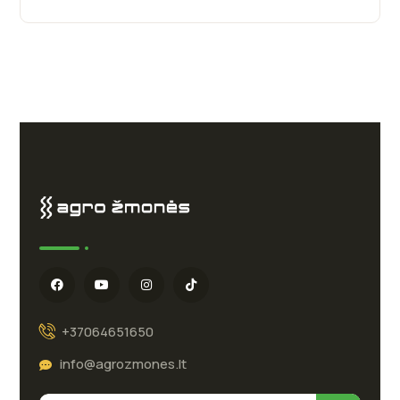
+37064651650
info@agrozmones.lt