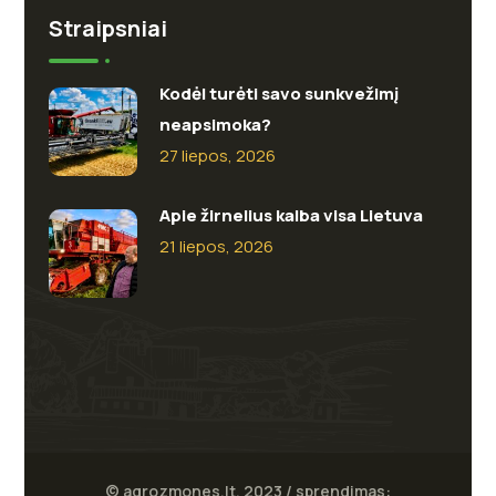
Straipsniai
Kodėl turėti savo sunkvežimį
neapsimoka?
27 liepos, 2026
Apie žirnelius kalba visa Lietuva
21 liepos, 2026
© agrozmones.lt, 2023 / sprendimas: