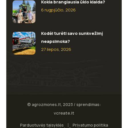
Kokia brangiausia ūkio klaida?
6 rugpjūčio, 2026
Kodėl turėti savo sunkvežimį
neapsimoka?
27 liepos, 2026
© agrozmones.lt, 2023 / sprendimas:
vcreate.lt
Parduotuvės taisyklės
Privatumo politika