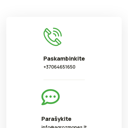
Paskambinkite
+37064651650
Parašykite
info@agrozmones.lt