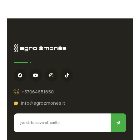
+37064651650
info@agrozmones.lt