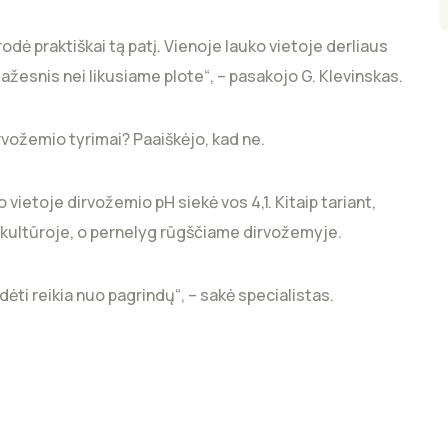
dė praktiškai tą patį. Vienoje lauko vietoje derliaus
ažesnis nei likusiame plote“, – pasakojo G. Klevinskas.
rvožemio tyrimai? Paaiškėjo, kad ne.
 vietoje dirvožemio pH siekė vos 4,1. Kitaip tariant,
 kultūroje, o pernelyg rūgščiame dirvožemyje.
ti reikia nuo pagrindų“, – sakė specialistas.