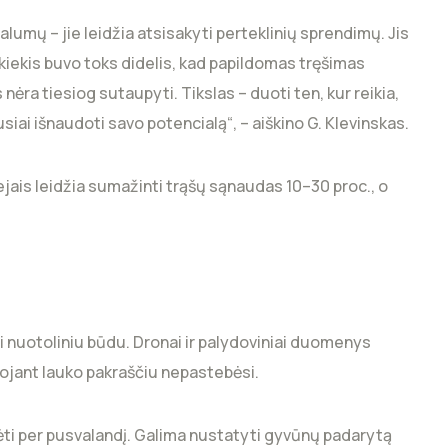
umų – jie leidžia atsisakyti perteklinių sprendimų. Jis
 kiekis buvo toks didelis, kad papildomas tręšimas
nėra tiesiog sutaupyti. Tikslas – duoti ten, kur reikia,
ausiai išnaudoti savo potencialą“, – aiškino G. Klevinskas.
ejais leidžia sumažinti trąšų sąnaudas 10–30 proc., o
i nuotoliniu būdu. Dronai ir palydoviniai duomenys
iuojant lauko pakraščiu nepastebėsi.
rėti per pusvalandį. Galima nustatyti gyvūnų padarytą