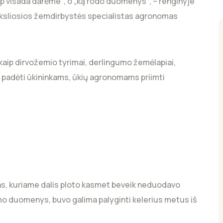
ip visada darėme“, o „ką rodo duomenys“, – renginyje
iksliosios žemdirbystės specialistas agronomas
aip dirvožemio tyrimai, derlingumo žemėlapiai,
li padėti ūkininkams, ūkių agronomams priimti
kas, kuriame dalis ploto kasmet beveik neduodavo
mo duomenys, buvo galima palyginti kelerius metus iš