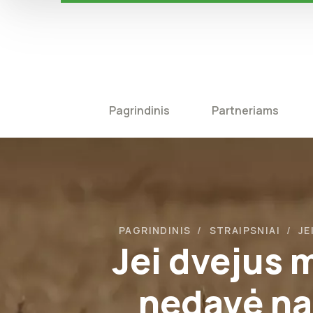
Pagrindinis
Partneriams
PAGRINDINIS
STRAIPSNIAI
JE
Jei dvejus 
nedavė nau