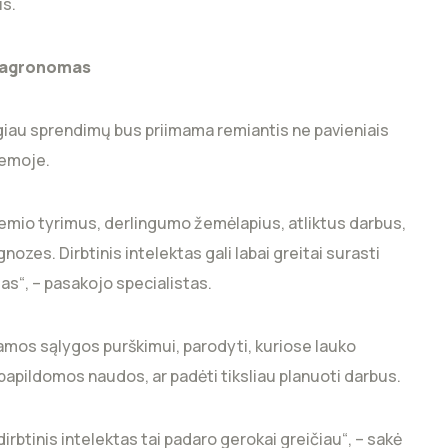
is.
is agronomas
ugiau sprendimų bus priimama remiantis ne pavieniais
temoje.
ožemio tyrimus, derlingumo žemėlapius, atliktus darbus,
ozes. Dirbtinis intelektas gali labai greitai surasti
as“, – pasakojo specialistas.
kamos sąlygos purškimui, parodyti, kuriose lauko
apildomos naudos, ar padėti tiksliau planuoti darbus.
irbtinis intelektas tai padaro gerokai greičiau“, – sakė