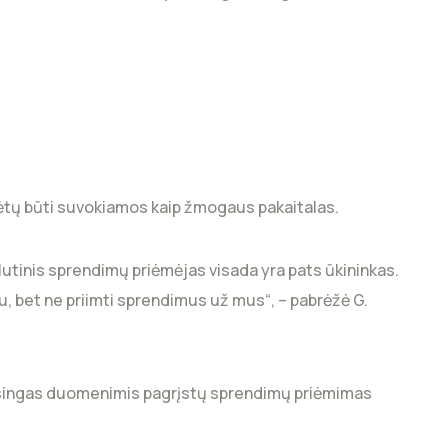
ėtų būti suvokiamos kaip žmogaus pakaitalas.
lutinis sprendimų priėmėjas visada yra pats ūkininkas.
iau, bet ne priimti sprendimus už mus“, – pabrėžė G.
 teisingas duomenimis pagrįstų sprendimų priėmimas