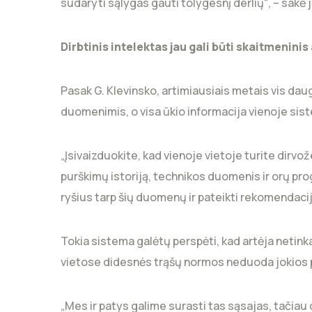
sudaryti sąlygas gauti tolygesnį derlių“, – sakė j
Dirbtinis intelektas jau gali būti skaitmenin
Pasak G. Klevinsko, artimiausiais metais vis da
duomenimis, o visa ūkio informacija vienoje sis
„Įsivaizduokite, kad vienoje vietoje turite dirv
purškimų istoriją, technikos duomenis ir orų progn
ryšius tarp šių duomenų ir pateikti rekomendacij
Tokia sistema galėtų perspėti, kad artėja netin
vietose didesnės trąšų normos neduoda jokios p
„Mes ir patys galime surasti tas sąsajas, tačiau d