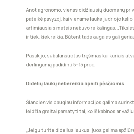
Anot agronomo, vienas didžiausių duomenų prival
pateikė pavyzdį, kai viename lauke judriojo kalio
artimiausiais metais nebuvo reikalingas. „Tikslas 
ir tiek, kiek reikia. Būtent tada augalas gali geri
Pasak jo, subalansuotas tręšimas kai kuriais atv
derlingumą padidinti 5–15 proc.
Didelių laukų nebereikia apeiti pėsčiomis
Šiandien vis daugiau informacijos galima surinkt
leidžia greitai pamatyti tai, ko iš kabinos ar važ
„Jeigu turite didelius laukus, juos galima apžiū