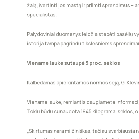
žalą, įvertinti jos mastą ir priimti sprendimus – ar
specialistas.
Palydoviniai duomenys leidžia stebėti pasėlių 
istorija tampa pagrindu tikslesniems sprendim
Viename lauke sutaupė 5 proc. sėklos
Kalbėdamas apie kintamos normos sėją, G. Klevi
Viename lauke, remiantis daugiamete informaci
Tokiu būdu sunaudota 1945 kilogramai sėklos, o
„Skirtumas nėra milžiniškas, tačiau svarbiausia ne