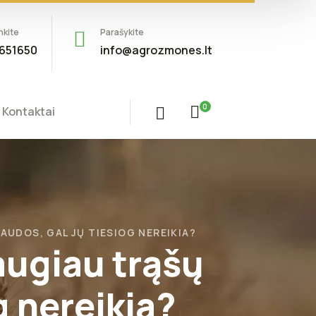
nkite
Parašykite
651650
info@agrozmones.lt
0
Kontaktai
UDOS, GAL JŲ TIESIOG NEREIKIA?
augiau trąšų
g nereikia?