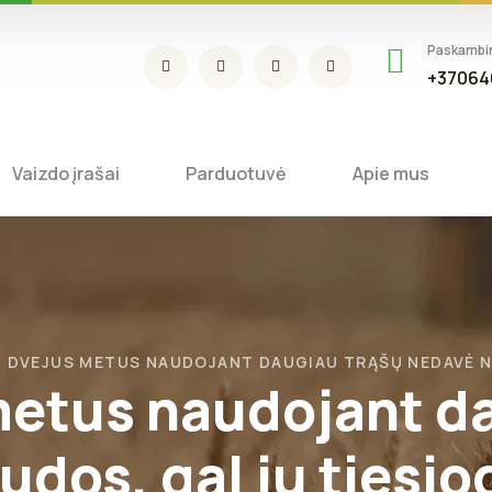
Paskambi
+37064
Vaizdo įrašai
Parduotuvė
Apie mus
I DVEJUS METUS NAUDOJANT DAUGIAU TRĄŠŲ NEDAVĖ NA
metus naudojant d
dos, gal jų tiesio