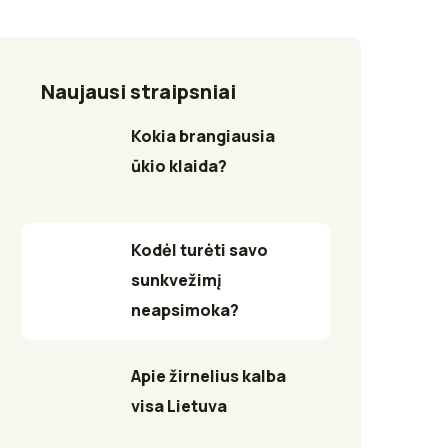
Naujausi straipsniai
Kokia brangiausia
ūkio klaida?
Kodėl turėti savo
sunkvežimį
neapsimoka?
Apie žirnelius kalba
visa Lietuva