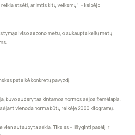
 reikia atsėti, ar imtis kitų veiksmų“, – kalbėjo
vystymąsi viso sezono metu, o sukaupta kelių metų
ams.
nskas pateikė konkretų pavyzdį.
ja, buvo sudarytas kintamos normos sėjos žemėlapis.
 sėjant vienoda norma būtų reikėję 2060 kilogramų.
 vien sutaupyta sėkla. Tikslas – išlyginti pasėlį ir