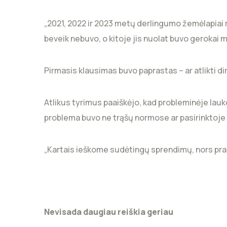
„2021, 2022 ir 2023 metų derlingumo žemėlapiai ro
beveik nebuvo, o kitoje jis nuolat buvo gerokai m
Pirmasis klausimas buvo paprastas – ar atlikti di
Atlikus tyrimus paaiškėjo, kad probleminėje lauko
problema buvo ne trąšų normose ar pasirinktoje
„Kartais ieškome sudėtingų sprendimų, nors pradė
Nevisada daugiau reiškia geriau