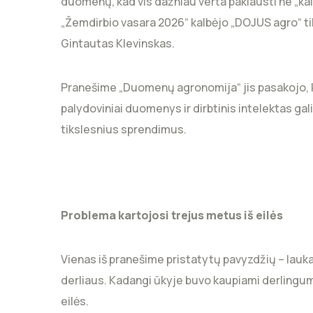
duomenų, kad vis dažniau verta paklausti ne „ka
„Žemdirbio vasara 2026“ kalbėjo „DOJUS agro“ t
Gintautas Klevinskas.
Pranešime „Duomenų agronomija“ jis pasakojo, k
palydoviniai duomenys ir dirbtinis intelektas ga
tikslesnius sprendimus.
Problema kartojosi trejus metus iš eilės
Vienas iš pranešime pristatytų pavyzdžių – lau
derliaus. Kadangi ūkyje buvo kaupiami derlingu
eilės.