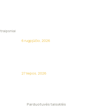
traipsniai
Kokia brangiausia ūkio klaida?
6 rugpjūčio, 2026
Kodėl turėti savo sunkvežimį
neapsimoka?
27 liepos, 2026
Parduotuvės taisyklės