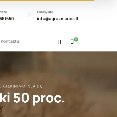
nkite
Parašykite
651650
info@agrozmones.lt
0
Kontaktai
. KALKINIMO IŠLAIDŲ
ki 50 proc.