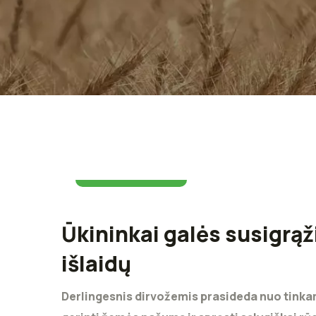
15 birželio 2026
Ūkininkai galės susigrąži
išlaidų
Derlingesnis dirvožemis prasideda nuo tinka