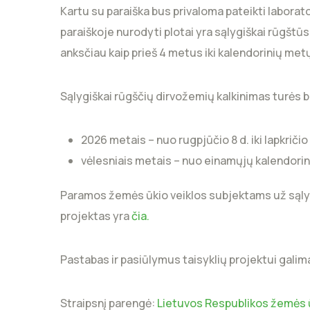
Kartu su paraiška bus privaloma pateikti laborato
paraiškoje nurodyti plotai yra sąlygiškai rūgštūs
anksčiau kaip prieš 4 metus iki kalendorinių metų
Sąlygiškai rūgščių dirvožemių kalkinimas turės būt
2026 metais – nuo rugpjūčio 8 d. iki lapkričio 
vėlesniais metais – nuo einamųjų kalendorinių 
Paramos žemės ūkio veiklos subjektams už sąlygi
projektas yra
čia.
Pastabas ir pasiūlymus taisyklių projektui galima te
Straipsnį parengė:
Lietuvos Respublikos žemės ū