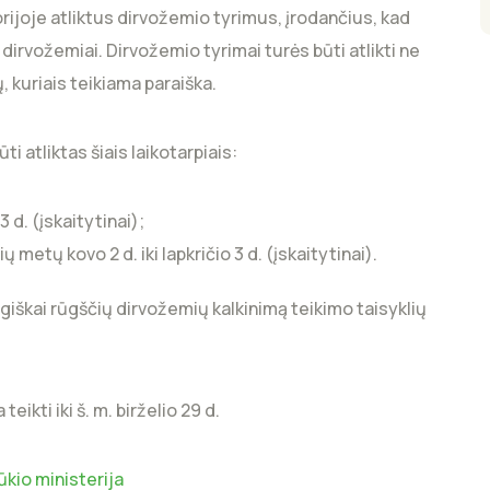
rijoje atliktus dirvožemio tyrimus, įrodančius, kad
 dirvožemiai. Dirvožemio tyrimai turės būti atlikti ne
, kuriais teikiama paraiška.
i atliktas šiais laikotarpiais:
3 d. (įskaitytinai);
metų kovo 2 d. iki lapkričio 3 d. (įskaitytinai).
škai rūgščių dirvožemių kalkinimą teikimo taisyklių
ikti iki š. m. birželio 29 d.
kio ministerija