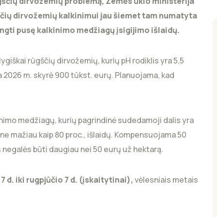
ūgščių dirvožemių problemą, Žemės ūkio ministerija
ščių dirvožemių kalkinimui jau šiemet tam numatyta
gti pusę kalkinimo medžiagų įsigijimo išlaidų.
giškai rūgščių dirvožemių, kurių pH rodiklis yra 5,5
 2026 m. skyrė 900 tūkst. eurų. Planuojama, kad
inimo medžiagų, kurių pagrindinė sudedamoji dalis yra
s ne mažiau kaip 80 proc., išlaidų. Kompensuojama 50
s negalės būti daugiau nei 50 eurų už hektarą.
. iki rugpjūčio 7 d. (įskaitytinai),
vėlesniais metais