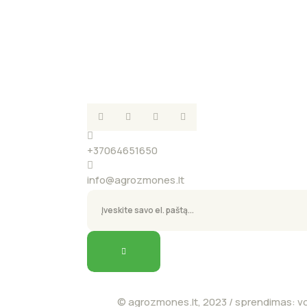
+37064651650
info@agrozmones.lt
© agrozmones.lt, 2023 / sprendimas:
vc