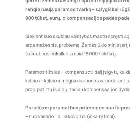
gerinti žemės našumą ir spręsti sąlygiškai r
rengia naują paramos tvarką – sąlygiškai rūg
900 tūkst. eurų, o kompensacijos padės paden
Siekiant kuo skubiau valstybės mastu spręsti sąly
arba mažesnis, problemą, Žemės ūkio ministerija
šiemet bus nukalkinta apie 18 000 hektarų.
Paramos tikslas – kompensuoti dalį įsigytų kalk
kalcio ar kalcio ir magnio karbonatas, sudaranti
proc. patirtų išlaidų, tačiau kompensacijos dydi
Paraiškos paramai bus priimamos nuo liepos 7 d
– nuo vasario 1 d. iki kovo 1 d. (įskaitytinai).