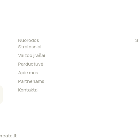
Nuorodos
S
Straipsniai
Vaizdo įrašai
Parduotuvė
Apie mus
Partneriams
Kontaktai
reate.lt