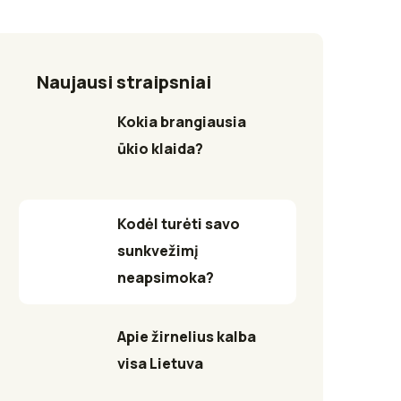
Naujausi straipsniai
Kokia brangiausia
ūkio klaida?
Kodėl turėti savo
sunkvežimį
neapsimoka?
Apie žirnelius kalba
visa Lietuva