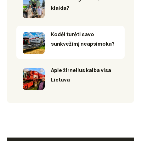
klaida?
Kodėl turėti savo
sunkvežimį neapsimoka?
Apie žirnelius kalba visa
Lietuva