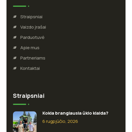
Straipsniai
Vaizdo įrašai
Parduotuvė
Apie mus
Partneriams
Kontaktai
Straipsniai
Kokia brangiausia ūkio klaida?
6 rugpjūčio, 2026