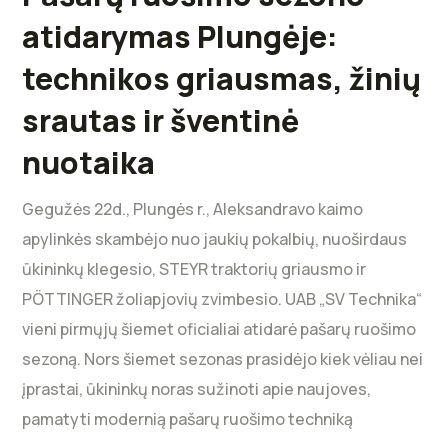
atidarymas Plungėje:
technikos griausmas, žinių
srautas ir šventinė
nuotaika
Gegužės 22d., Plungės r., Aleksandravo kaimo
apylinkės skambėjo nuo jaukių pokalbių, nuoširdaus
ūkininkų klegesio, STEYR traktorių griausmo ir
PÖTTINGER žoliapjovių zvimbesio. UAB „SV Technika“
vieni pirmųjų šiemet oficialiai atidarė pašarų ruošimo
sezoną. Nors šiemet sezonas prasidėjo kiek vėliau nei
įprastai, ūkininkų noras sužinoti apie naujoves,
pamatyti modernią pašarų ruošimo techniką