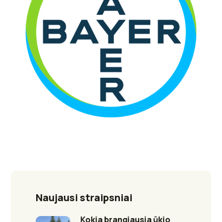
Naujausi straipsniai
Kokia brangiausia ūkio