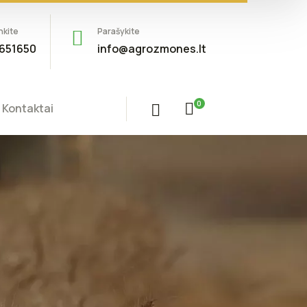
nkite
Parašykite
651650
info@agrozmones.lt
0
Kontaktai