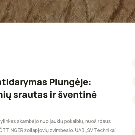
atidarymas Plungėje:
ių srautas ir šventinė
ylinkės skambėjo nuo jaukių pokalbių, nuoširdaus
 PÖTTINGER žoliapjovių zvimbesio. UAB „SV Technika“