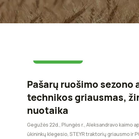
03 birželio 2025
Pašarų ruošimo sezono 
technikos griausmas, žin
nuotaika
Gegužės 22d., Plungės r., Aleksandravo kaimo ap
ūkininkų klegesio, STEYR traktorių griausmo ir