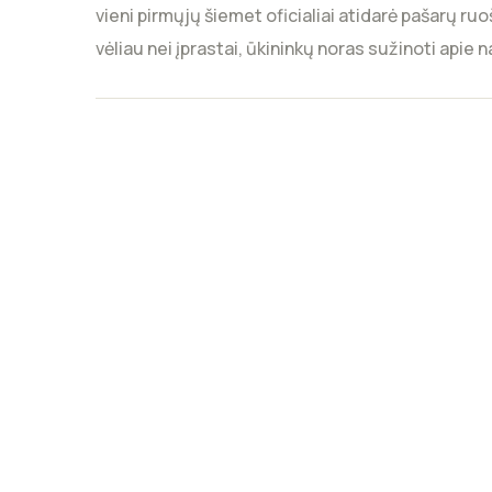
vieni pirmųjų šiemet oficialiai atidarė pašarų r
vėliau nei įprastai, ūkininkų noras sužinoti api