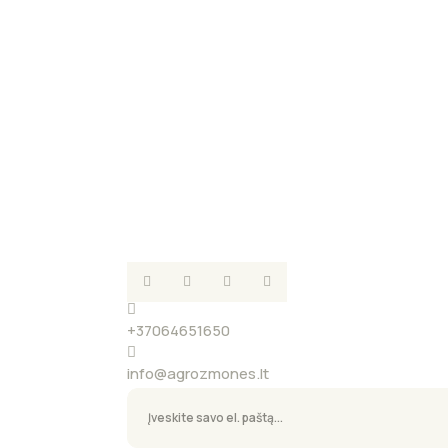
+37064651650
info@agrozmones.lt