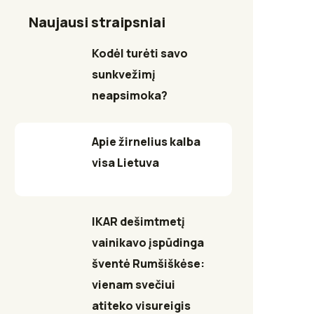
Naujausi straipsniai
Kodėl turėti savo
sunkvežimį
neapsimoka?
Apie žirnelius kalba
visa Lietuva
IKAR dešimtmetį
vainikavo įspūdinga
šventė Rumšiškėse:
vienam svečiui
atiteko visureigis