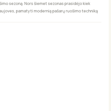
uošimo sezoną. Nors šiemet sezonas prasidėjo kiek
e naujoves, pamatyti modernią pašarų ruošimo techniką