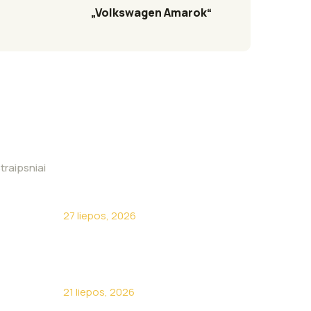
„Volkswagen Amarok“
traipsniai
Kodėl turėti savo sunkvežimį
neapsimoka?
27 liepos, 2026
Apie žirnelius kalba visa
Lietuva
21 liepos, 2026