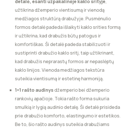
detalė, esanti užpakalinėje kaklo srityje
,
užtikrina džemperio vientisumą ir vienodą
medžiagos struktūrą drabužyje. Pusmėnulio
formos detalė padeda išlaikyti kaklo srities formą
ir užtikrina, kad drabužis būtų patogus ir
komfortiškas. Ši detalė padeda stabilizuoti ir
sustiprinti drabužio kaklo sritį, taip užtikrinant,
kad drabužis neprarastų formos ar nepaslėptų
kaklo linijos. Vienoda medžiagos tekstūra
suteikia vientisumą ir estetinę harmoniją.
1×1 rašto audinys
džemperio bei džemperio
rankovių apačioje. Tokia rašto forma sukuria
smulkią ir lygią audinio detalę. Ši detalė prisideda
prie drabužio komforto, elastingumo ir estetikos.
Be to, šio rašto audinys suteikia drabužiams