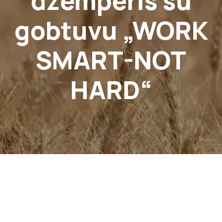
džemperis su
gobtuvu „WORK
SMART-NOT
HARD“