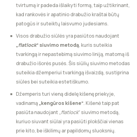
tvirtumą ir padeda išlaikyti formą, taip užtikrinant,
kad rankovės ir apatinio drabužio kraštai būtų
patogūs ir suteiktų laisvumo judesiams.
Visos drabužio siūlės yra pasiūtos naudojant
„
flatlock
“ siuvimo metodą
, kuris suteikia
tvarkingą ir nepastebimą siuvimo liniją, matomą iš
drabužio išorės pusės. Šis siūlių siuvimo metodas
suteikia džemperiui tvarkingą išvaizdą, sustiprina
siūles bei suteikia estetiškumo.
Džemperis turi vieną didelę kišenę priekyje,
vadinamą
„kengūros kišene“
. Kišenė taip pat
pasiūta naudojant „
flatlock
“ siuvimo metodą,
kuriuo siuvant siūlai yra pasiūti plokščiai vienas
prie kito, be iškilimų ar papildomų sluoksnių.