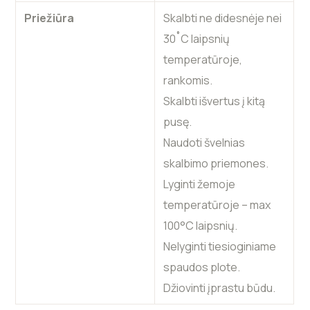
Priežiūra
Skalbti ne didesnėje nei
30˚C laipsnių
temperatūroje,
rankomis.
Skalbti išvertus į kitą
pusę.
Naudoti švelnias
skalbimo priemones.
Lyginti žemoje
temperatūroje – max
100°C laipsnių.
Nelyginti tiesioginiame
spaudos plote.
Džiovinti įprastu būdu.