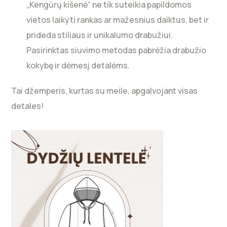
„Kengūrų kišenė“ ne tik suteikia papildomos
vietos laikyti rankas ar mažesnius daiktus, bet ir
prideda stiliaus ir unikalumo drabužiui.
Pasirinktas siuvimo metodas pabrėžia drabužio
kokybę ir dėmesį detalėms.
Tai džemperis, kurtas su meile, apgalvojant visas
detales!