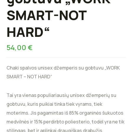
SMART-NOT
HARD“
54,00
€
Chaki spalvos unisex džemperis su gobtuvu „WORK
SMART – NOT HARD“
Tai yra vienas populiariausių unisex džemperių su
gobtuvu, kuris puikiai tinka tiek vyrams, tiek
moterims. Jis pagamintas iš 85% organinės šukuotos
medvilnės ir 15% perdirbto poliesterio, todėl yra ne tik
stilingas, bet ir aplinkai draugiškas drabužis.