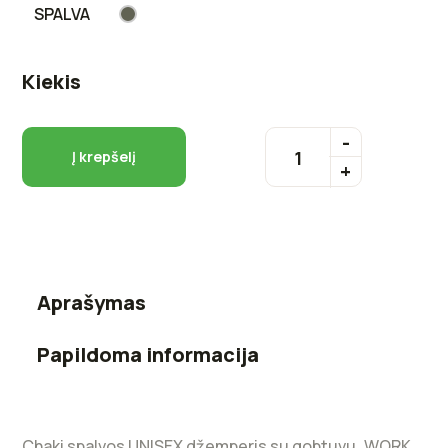
SPALVA
Kiekis
Į krepšelį
Aprašymas
Papildoma informacija
Chaki spalvos UNISEX džemperis su gobtuvu „WORK