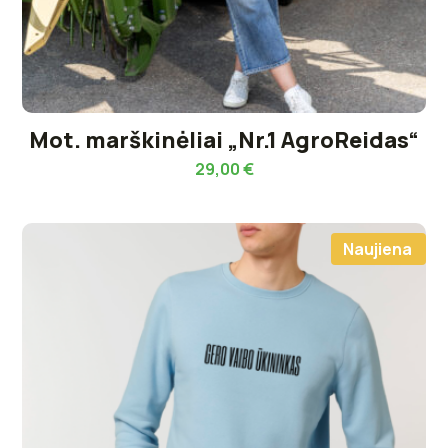
Mot. marškinėliai „Nr.1 AgroReidas“
29,00
€
Naujiena