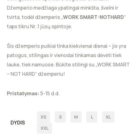
Džemperio medžiaga ypatingai minkšta, švelni ir
tvirta, todėl džemperis „
WORK SMART-NOTHARD
“
taps tikru Nr. 1 jūsų spintoje.
Šis džemperis puikiai tinka kiekvienai dienai – jis yra
patogus, stilingas ir vienodai tinkamas dėvėti tiek
lauke, tiek namuose. Būkite stilingi su „WORK SMART
– NOT HARD“ džemperiu!
Pristatymas:
5-15 d.d.
XS
S
M
L
XL
DYDIS
XXL