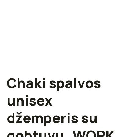
Chaki spalvos
unisex
džemperis su
gobtuvu „WORK