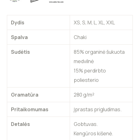
Dydis
XS, S, M, L, XL, XXL
Spalva
Chaki
Sudėtis
85% organinė šukuota
medvilnė
15% perdirbto
poliesterio
Gramatūra
280 g/m²
Pritaikomumas
Įprastas prigludimas.
Detalės
Gobtuvas.
Kengūros kišenė.