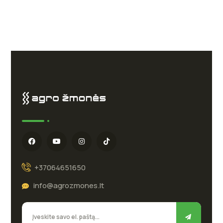
+37064651650
info@agrozmones.lt