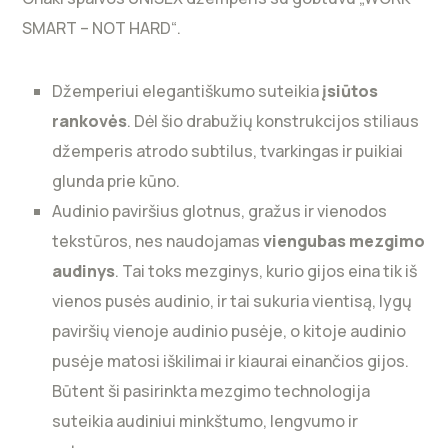
SMART – NOT HARD“.
Džemperiui elegantiškumo suteikia
įsiūtos
rankovės
. Dėl šio drabužių konstrukcijos stiliaus
džemperis atrodo subtilus, tvarkingas ir puikiai
glunda prie kūno.
Audinio paviršius glotnus, gražus ir vienodos
tekstūros, nes naudojamas
viengubas mezgimo
audinys
. Tai toks mezginys, kurio gijos eina tik iš
vienos pusės audinio, ir tai sukuria vientisą, lygų
paviršių vienoje audinio pusėje, o kitoje audinio
pusėje matosi iškilimai ir kiaurai einančios gijos.
Būtent ši pasirinkta mezgimo technologija
suteikia audiniui minkštumo, lengvumo ir