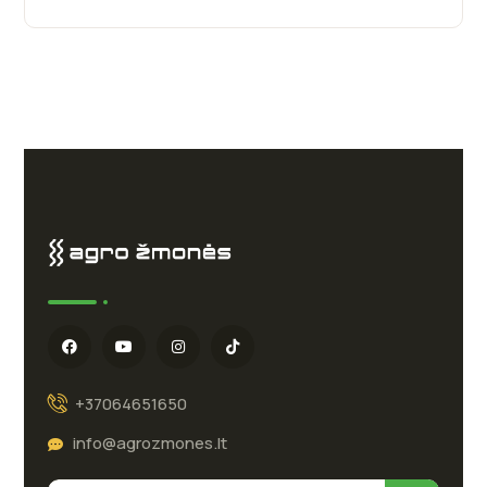
+37064651650
info@agrozmones.lt