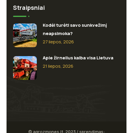
Straipsniai
Kodėl turėti savo sunkvežimį
neapsimoka?
27 liepos, 2026
Apie žirnelius kalba visa Lietuva
21 liepos, 2026
© agrozmones.lt, 2023 / sprendimas: