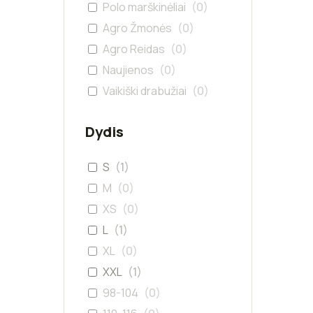
Polo marškinėliai
(
0
)
Agro Žmonės
(
0
)
Agro Reidas
(
0
)
Naujienos
(
0
)
Vaikiški drabužiai
(
0
)
Dydis
S
(
1
)
M
(
0
)
XS
(
0
)
L
(
1
)
XL
(
0
)
XXL
(
1
)
98-104
(
0
)