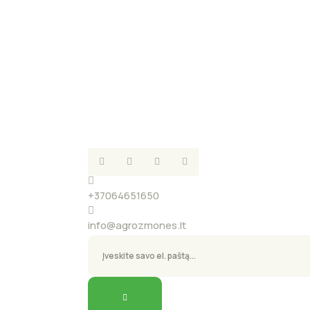
+37064651650
info@agrozmones.lt