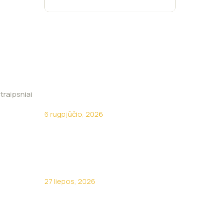
traipsniai
Kokia brangiausia ūkio klaida?
6 rugpjūčio, 2026
Kodėl turėti savo sunkvežimį
neapsimoka?
27 liepos, 2026