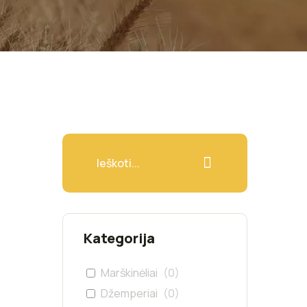
Kategorija
Marškinėliai
(
0
)
Džemperiai
(
0
)