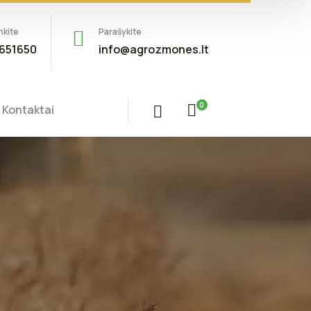
nkite
Parašykite
651650
info@agrozmones.lt
0
Kontaktai