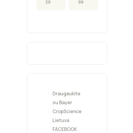
Pilka
(
0
)
Fukcijų
(
0
)
Geltona
(
0
)
Moka
(
0
)
Burgundijos
(
0
)
raudona
Šviesiai pilka
(
0
)
Mėtinė
(
0
)
Kreminė
(
0
)
Gelsva
(
0
)
Draugaukite
Persikinė
(
0
)
su Bayer
CropScience
Lietuva
FACEBOOK