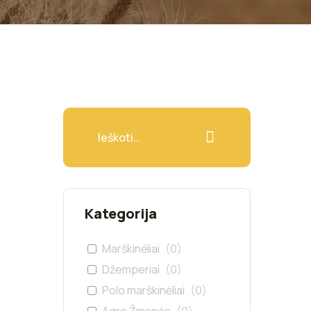
Kategorija
Marškinėliai
(
0
)
Džemperiai
(
0
)
Polo marškinėliai
(
0
)