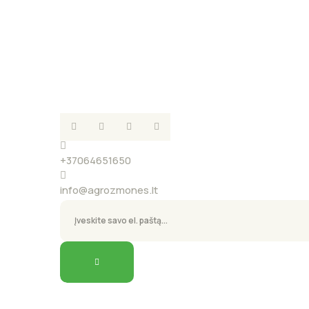
+37064651650
info@agrozmones.lt