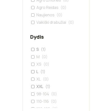
Agro Žmonės
(
0
)
Agro Reidas
(
0
)
Naujienos
(
0
)
Vaikiški drabužiai
(
0
)
Dydis
S
(
1
)
M
(
0
)
XS
(
0
)
L
(
1
)
XL
(
0
)
XXL
(
1
)
98-104
(
0
)
110-116
(
0
)
122-128
(
0
)