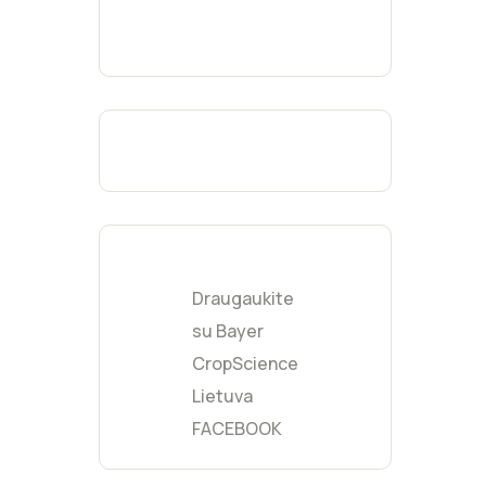
Fukcijų
(
0
)
Geltona
(
0
)
Moka
(
0
)
Burgundijos
(
0
)
raudona
Šviesiai pilka
(
0
)
Mėtinė
(
0
)
Kreminė
(
0
)
Gelsva
(
0
)
Draugaukite
Persikinė
(
0
)
su Bayer
CropScience
Lietuva
FACEBOOK