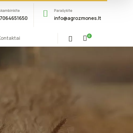
skambinkite
Parašykite
7064651650
info@agrozmones.lt
0
Kontaktai