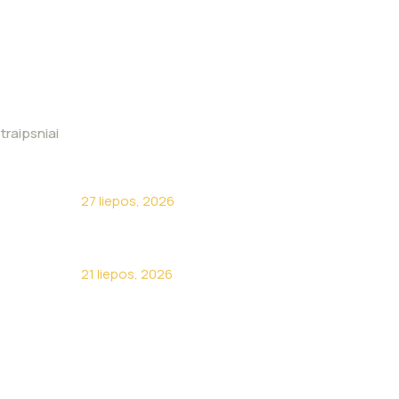
traipsniai
Kodėl turėti savo sunkvežimį
neapsimoka?
27 liepos, 2026
Apie žirnelius kalba visa Lietuva
21 liepos, 2026