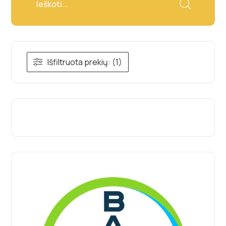
Išfiltruota prekių: (1)