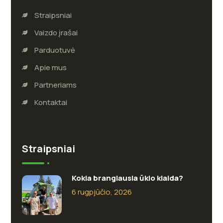
Straipsniai
Vaizdo įrašai
Parduotuvė
Apie mus
Partneriams
Kontaktai
Straipsniai
Kokia brangiausia ūkio klaida?
6 rugpjūčio, 2026