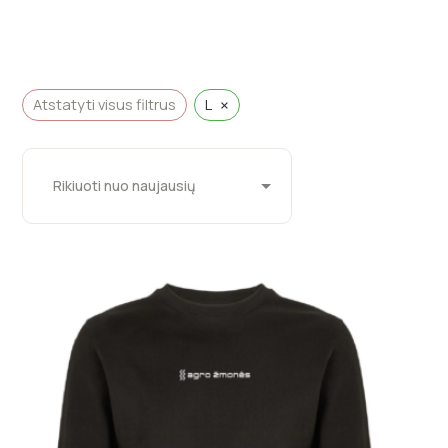
×
Atstatyti visus filtrus
L