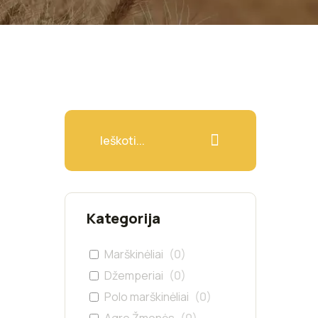
Kategorija
Marškinėliai
(
0
)
Džemperiai
(
0
)
Polo marškinėliai
(
0
)