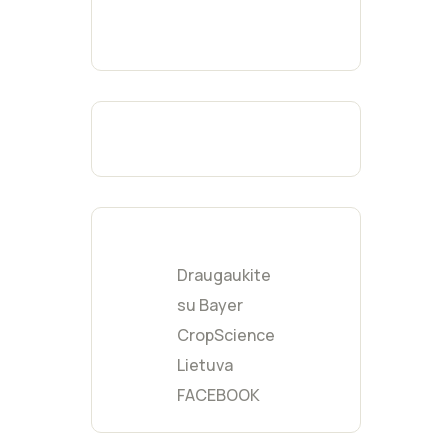
Fukcijų
(
0
)
Geltona
(
0
)
Moka
(
0
)
Burgundijos
(
0
)
raudona
Šviesiai pilka
(
0
)
Mėtinė
(
0
)
Kreminė
(
0
)
Gelsva
(
0
)
Draugaukite
Persikinė
(
0
)
su Bayer
CropScience
Lietuva
FACEBOOK