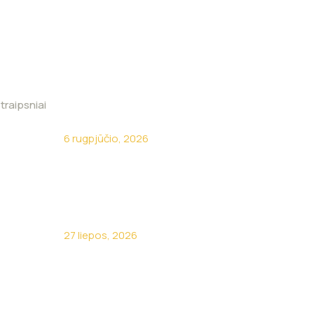
traipsniai
Kokia brangiausia ūkio klaida?
6 rugpjūčio, 2026
Kodėl turėti savo sunkvežimį
neapsimoka?
27 liepos, 2026