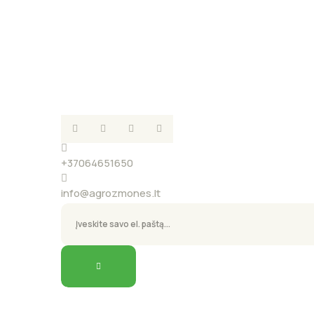
+37064651650
info@agrozmones.lt