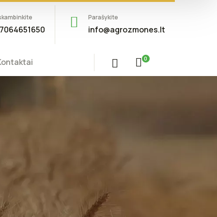
skambinkite
Parašykite
7064651650
info@agrozmones.lt
0
Kontaktai