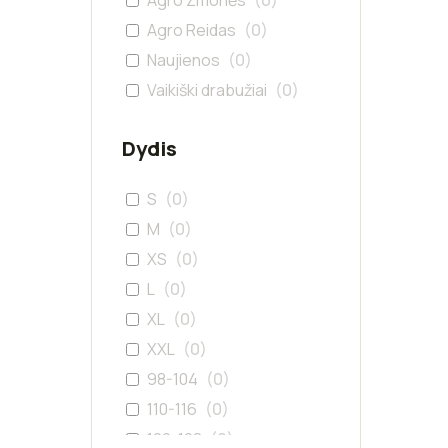
Agro Žmonės
(
0
)
Agro Reidas
(
0
)
Naujienos
(
0
)
Vaikiški drabužiai
(
0
)
Dydis
S
(
0
)
M
(
0
)
XS
(
0
)
L
(
0
)
XL
(
0
)
XXL
(
0
)
98-104
(
0
)
110-116
(
0
)
122-128
(
0
)