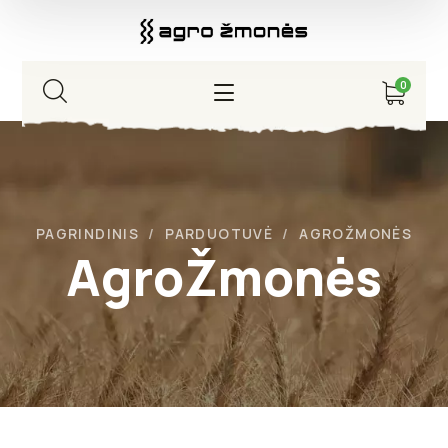
0
PAGRINDINIS
PARDUOTUVĖ
AGROŽMONĖS
AgroŽmonės