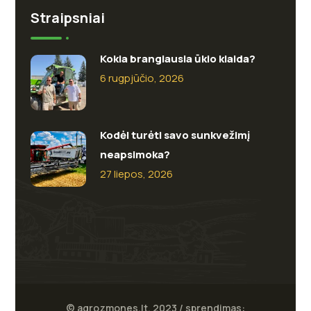
Straipsniai
Kokia brangiausia ūkio klaida?
6 rugpjūčio, 2026
Kodėl turėti savo sunkvežimį
neapsimoka?
27 liepos, 2026
© agrozmones.lt, 2023 / sprendimas: