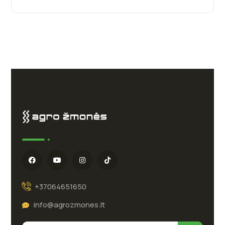
+37064651650
info@agrozmones.lt