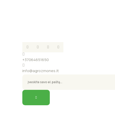
+37064651650
info@agrozmones.lt