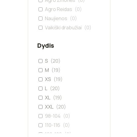
Agro Žmonės
(
0
)
Agro Reidas
(
0
)
Naujienos
(
0
)
Vaikiški drabužiai
(
0
)
Dydis
S
(
20
)
M
(
19
)
XS
(
19
)
L
(
20
)
XL
(
19
)
XXL
(
20
)
98-104
(
0
)
110-116
(
0
)
122-128
(
0
)