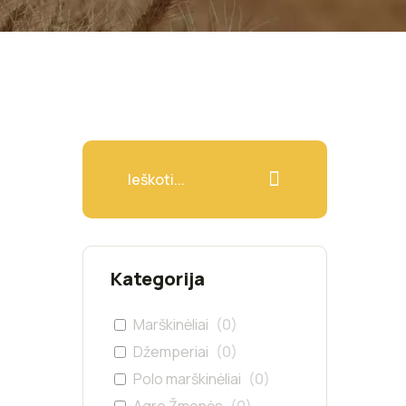
Kategorija
Marškinėliai
(
0
)
Džemperiai
(
0
)
Polo marškinėliai
(
0
)