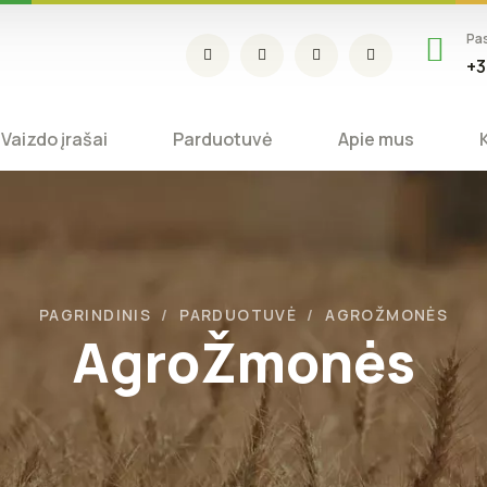
Pa
+3
Vaizdo įrašai
Parduotuvė
Apie mus
PAGRINDINIS
PARDUOTUVĖ
AGROŽMONĖS
AgroŽmonės