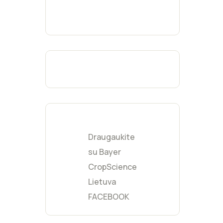
Fukcijų
(
0
)
Geltona
(
0
)
Moka
(
0
)
Burgundijos
(
0
)
raudona
Šviesiai pilka
(
0
)
Mėtinė
(
0
)
Kreminė
(
0
)
Gelsva
(
0
)
Draugaukite
Persikinė
(
0
)
su Bayer
CropScience
Lietuva
FACEBOOK