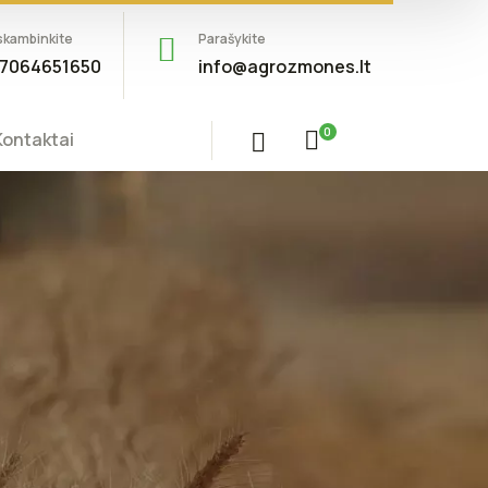
skambinkite
Parašykite
7064651650
info@agrozmones.lt
0
Kontaktai