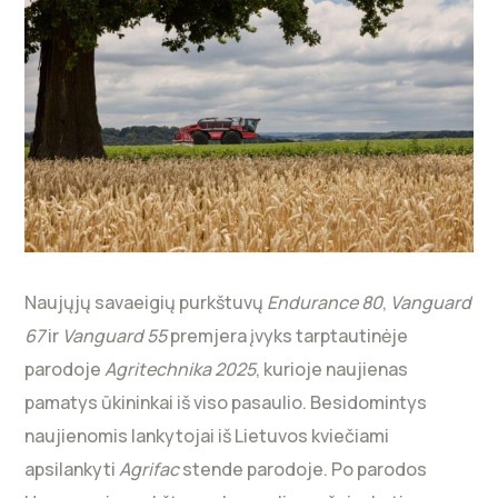
Naujųjų savaeigių purkštuvų
Endurance 80
,
Vanguard
67
ir
Vanguard 55
premjera įvyks tarptautinėje
parodoje
Agritechnika 2025
, kurioje naujienas
pamatys ūkininkai iš viso pasaulio. Besidomintys
naujienomis lankytojai iš Lietuvos kviečiami
apsilankyti
Agrifac
stende parodoje. Po parodos