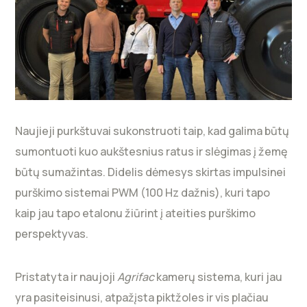
Naujieji purkštuvai sukonstruoti taip, kad galima būtų
sumontuoti kuo aukštesnius ratus ir slėgimas į žemę
būtų sumažintas. Didelis dėmesys skirtas impulsinei
purškimo sistemai PWM (100 Hz dažnis), kuri tapo
kaip jau tapo etalonu žiūrint į ateities purškimo
perspektyvas.
Pristatyta ir naujoji
Agrifac
kamerų sistema, kuri jau
yra pasiteisinusi, atpažįsta piktžoles ir vis plačiau