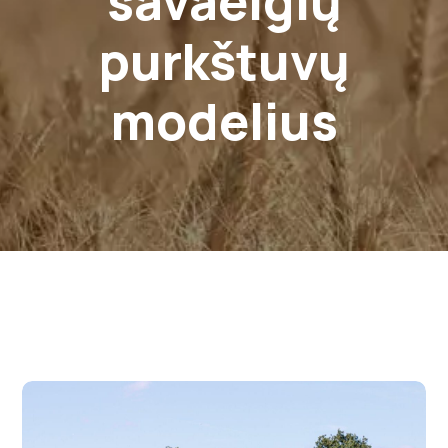
savaeigių
purkštuvų
modelius