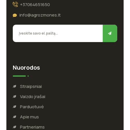
+37064651650
info@agrozmones.lt
Nuorodos
Straipsniai
Vaizdo įrašai
Parduotuvė
Apie mus
Partneriams