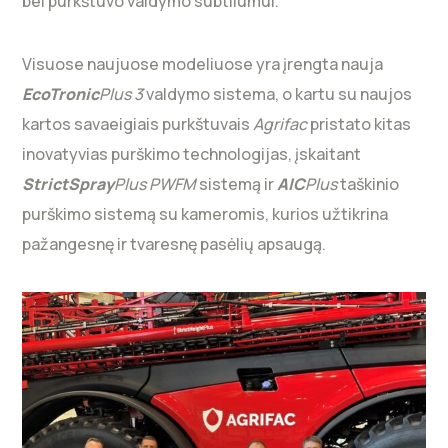
bei purkštuvo valdymo subtilumui.
Visuose naujuose modeliuose yra įrengta nauja
EcoTronic
Plus 3
valdymo sistema, o kartu su naujos
kartos savaeigiais purkštuvais
Agrifac
pristato kitas
inovatyvias purškimo technologijas, įskaitant
StrictSpray
Plus PWFM
sistemą ir
AIC
Plus
taškinio
purškimo sistemą su kameromis, kurios užtikrina
pažangesnę ir tvaresnę pasėlių apsaugą.