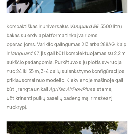
Kompaktiškas ir universalus
Vanguard 55
: 5500 litrų
bakas su erdvia platforma tinka įvairioms
operacijoms. Variklio galingumas 213 arba 288AG. Kaip
ir
Vanguard 67
, jis gali būti komplektuojamas su 2,2 m
aukščio padangomis. Purkštuvo sijų plotis svyruoja
nuo 24 iki 55 m, 3-4 dalių sulankstymo konfigūracijos,
priklausomai nuo modelio. Kiekvienoje mašinoje gali
būti įrengta unikali
Agrifac AirFlowPlus
sistema,
užtikrinanti puikų pasėlių padengimą ir mažesnį
nuokrypį.