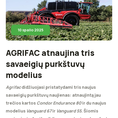
10 spalio 2025
AGRIFAC atnaujina tris
savaeigių purkštuvų
modelius
Agrifac
didžiuojasi pristatydami tris naujus
savaeigių purkštuvų naujienas: atnaujintą jau
trečios kartos
Condor Endurance 80
ir du naujus
modelius
Vanguard 67
ir
Vanguard 55
.
Šiomis