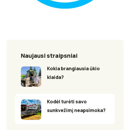
Naujausi straipsniai
Kokia brangiausia ūkio
klaida?
Kodėl turėti savo
sunkvežimį neapsimoka?