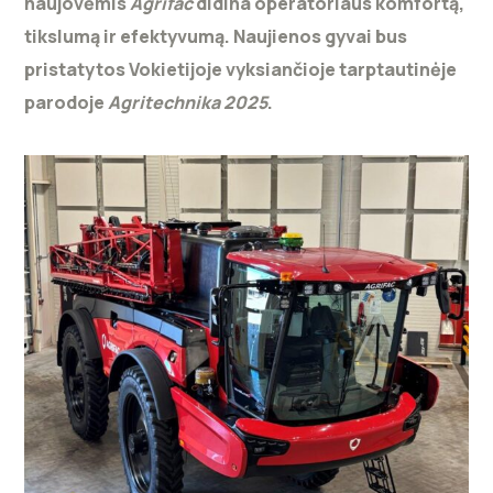
naujovėmis
Agrifac
didina operatoriaus komfortą,
tikslumą ir efektyvumą. Naujienos gyvai bus
pristatytos Vokietijoje vyksiančioje tarptautinėje
parodoje
Agritechnika 2025
.