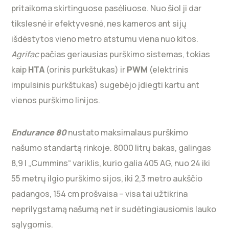
pritaikoma skirtinguose pasėliuose. Nuo šiol ji dar
tikslesnė ir efektyvesnė, nes kameros ant sijų
išdėstytos vieno metro atstumu viena nuo kitos.
Agrifac
pačias geriausias purškimo sistemas, tokias
kaip
HTA
(orinis purkštukas) ir
PWM
(elektrinis
impulsinis purkštukas) sugebėjo įdiegti kartu ant
vienos purškimo linijos.
Endurance 80
nustato maksimalaus purškimo
našumo standartą rinkoje. 8000 litrų bakas, galingas
8,9 l „Cummins“ variklis, kurio galia 405 AG, nuo 24 iki
55 metrų ilgio purškimo sijos, iki 2,3 metro aukščio
padangos, 154 cm prošvaisa – visa tai užtikrina
neprilygstamą našumą net ir sudėtingiausiomis lauko
sąlygomis.