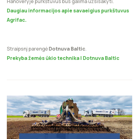
Hanoveryje purkštuvus bus galima užsisakyti.
Daugiau informacijos apie savaeigius purkštuvus
Agrifac.
Straipsnį parengė
Dotnuva Baltic
.
Prekyba žemės ūkio technika | Dotnuva Baltic