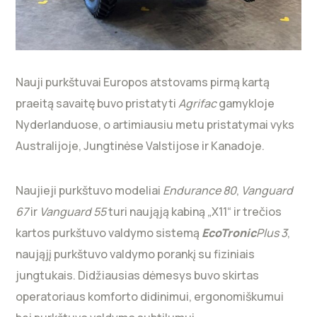
Nauji purkštuvai Europos atstovams pirmą kartą
praeitą savaitę buvo pristatyti
Agrifac
gamykloje
Nyderlanduose, o artimiausiu metu pristatymai vyks
Australijoje, Jungtinėse Valstijose ir Kanadoje.
Naujieji purkštuvo modeliai
Endurance 80
,
Vanguard
67
ir
Vanguard 55
turi naująją kabiną „X11“ ir trečios
kartos purkštuvo valdymo sistemą
EcoTronic
Plus 3
,
naująjį purkštuvo valdymo porankį su fiziniais
jungtukais. Didžiausias dėmesys buvo skirtas
operatoriaus komforto didinimui, ergonomiškumui