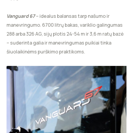
Vanguard 67
– idealus balansas tarp našumo ir
manevringumo. 6700 litrų bakas, variklio galingumas
288 arba 326 AG, sijų plotis 24-54 m ir 3,6 m ratų bazė
– suderinta galia ir manevringumas puikiai tinka
šiuolaikinėms purškimo praktikoms.