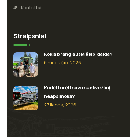
Kontaktai
Straipsniai
Kokia brangiausia ūkio klaida?
6 rugpjūčio, 2026
Kodėl turėti savo sunkvežimį
neapsimoka?
27 liepos, 2026