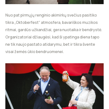
Nuo pat pirmųjų renginio akimirkų svečius pasitiko
tikra „Oktoberfest“ atmosfera, bavariškos muzikos
ritmai, gardūs užkandžiai, gera nuotaika ir bendrystė.
Organizatoriai džiaugėsi, kad ši ypatinga diena tapo
ne tik naujo pastato atidarymu, bet ir tikra švente
visai žemės ūkio bendruomenei.