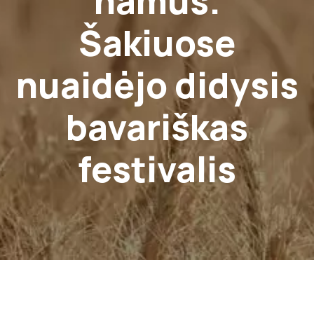
namus.
Šakiuose
nuaidėjo didysis
bavariškas
festivalis