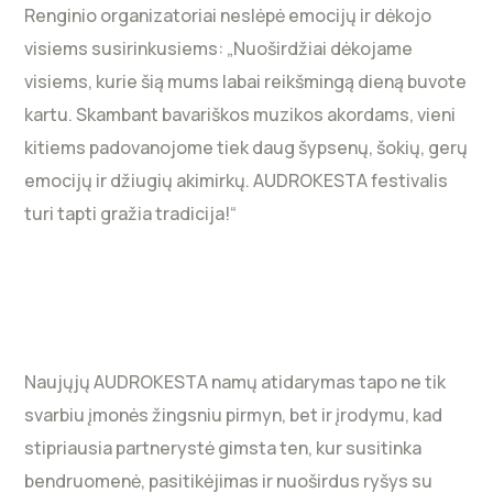
Renginio organizatoriai neslėpė emocijų ir dėkojo
visiems susirinkusiems: „Nuoširdžiai dėkojame
visiems, kurie šią mums labai reikšmingą dieną buvote
kartu. Skambant bavariškos muzikos akordams, vieni
kitiems padovanojome tiek daug šypsenų, šokių, gerų
emocijų ir džiugių akimirkų. AUDROKESTA festivalis
turi tapti gražia tradicija!“
Naujųjų AUDROKESTA namų atidarymas tapo ne tik
svarbiu įmonės žingsniu pirmyn, bet ir įrodymu, kad
stipriausia partnerystė gimsta ten, kur susitinka
bendruomenė, pasitikėjimas ir nuoširdus ryšys su