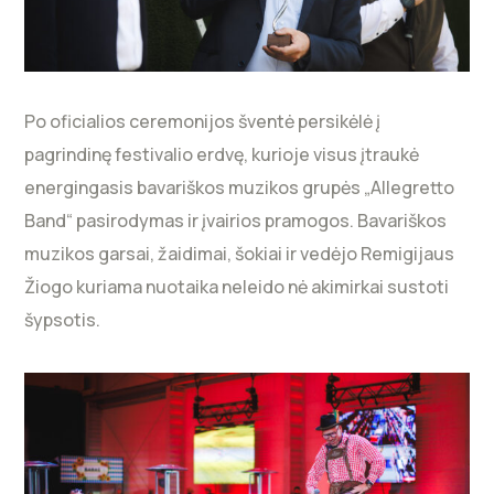
Po oficialios ceremonijos šventė persikėlė į
pagrindinę festivalio erdvę, kurioje visus įtraukė
energingasis bavariškos muzikos grupės „Allegretto
Band“ pasirodymas ir įvairios pramogos. Bavariškos
muzikos garsai, žaidimai, šokiai ir vedėjo Remigijaus
Žiogo kuriama nuotaika neleido nė akimirkai sustoti
šypsotis.