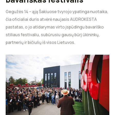
Gegužės 14 – ąją Šakiuose tvyrojo ypatinga nuotaika,
čia oficialiai duris atvėrė naujasis AUDROKESTA
pastatas, o jo atidarymas virto įspūdingu bavariško
stiliaus festivaliu, subūrusiu gausų būrį ūkininkų,
partnerių ir bičiulių iš visos Lietuvos.