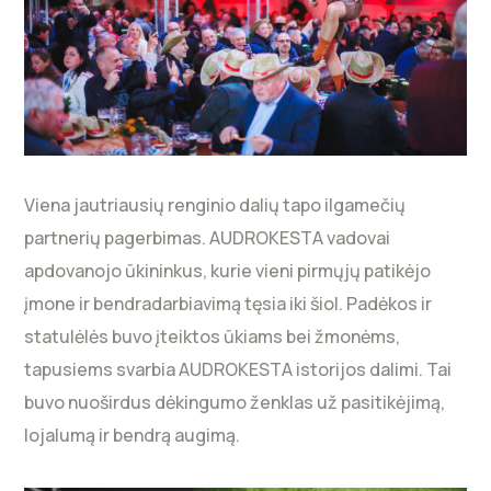
Viena jautriausių renginio dalių tapo ilgamečių
partnerių pagerbimas. AUDROKESTA vadovai
apdovanojo ūkininkus, kurie vieni pirmųjų patikėjo
įmone ir bendradarbiavimą tęsia iki šiol. Padėkos ir
statulėlės buvo įteiktos ūkiams bei žmonėms,
tapusiems svarbia AUDROKESTA istorijos dalimi. Tai
buvo nuoširdus dėkingumo ženklas už pasitikėjimą,
lojalumą ir bendrą augimą.