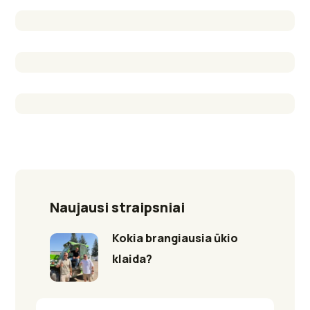
Naujausi straipsniai
Kokia brangiausia ūkio
klaida?