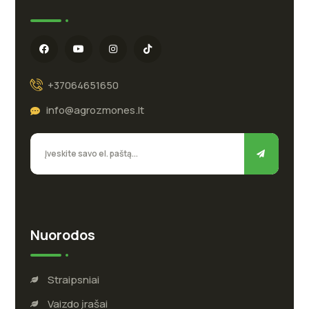
+37064651650
info@agrozmones.lt
Nuorodos
Straipsniai
Vaizdo įrašai