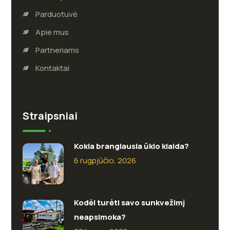
Parduotuvė
Apie mus
Partneriams
Kontaktai
Straipsniai
Kokia brangiausia ūkio klaida?
6 rugpjūčio, 2026
Kodėl turėti savo sunkvežimį
neapsimoka?