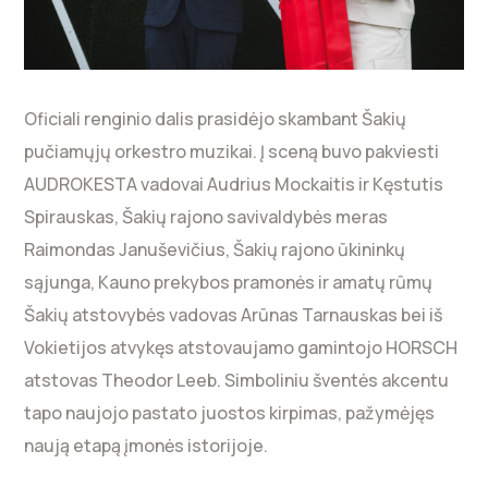
Oficiali renginio dalis prasidėjo skambant Šakių
pučiamųjų orkestro muzikai. Į sceną buvo pakviesti
AUDROKESTA vadovai Audrius Mockaitis ir Kęstutis
Spirauskas, Šakių rajono savivaldybės meras
Raimondas Januševičius, Šakių rajono ūkininkų
sąjunga, Kauno prekybos pramonės ir amatų rūmų
Šakių atstovybės vadovas Arūnas Tarnauskas bei iš
Vokietijos atvykęs atstovaujamo gamintojo HORSCH
atstovas Theodor Leeb. Simboliniu šventės akcentu
tapo naujojo pastato juostos kirpimas, pažymėjęs
naują etapą įmonės istorijoje.