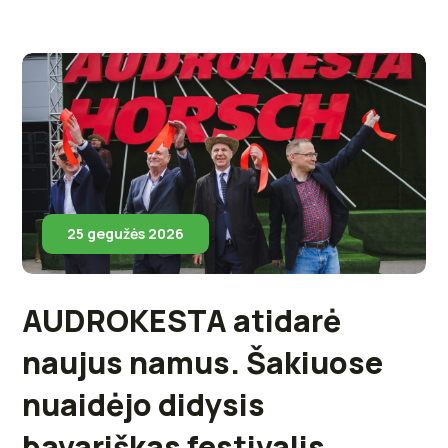
25 gegužės 2026
AUDROKESTA atidarė
naujus namus. Šakiuose
nuaidėjo didysis
bavariškas festivalis