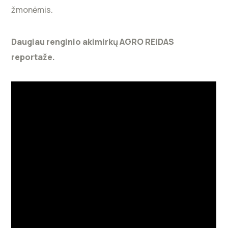
žmonėmis.
Daugiau renginio akimirkų AGRO REIDAS
reportaže.