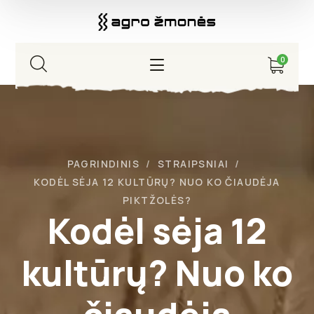
0
PAGRINDINIS
STRAIPSNIAI
KODĖL SĖJA 12 KULTŪRŲ? NUO KO ČIAUDĖJA
PIKTŽOLĖS?
Kodėl sėja 12
kultūrų? Nuo ko