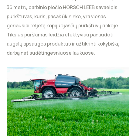
36 metrų darbinio pločio HORSCH LEEB savaeigis
purkštuvas, kuris, pasak ūkininko, yra vienas
geriausiai reljefą kopijuojančių purkštuvų rinkoje.
Tikslus purškimas leidžia efektyviau panaudoti
augalų apsaugos produktus ir užtikrinti kokybišką
darbą net sudėtingesniuose laukuose.