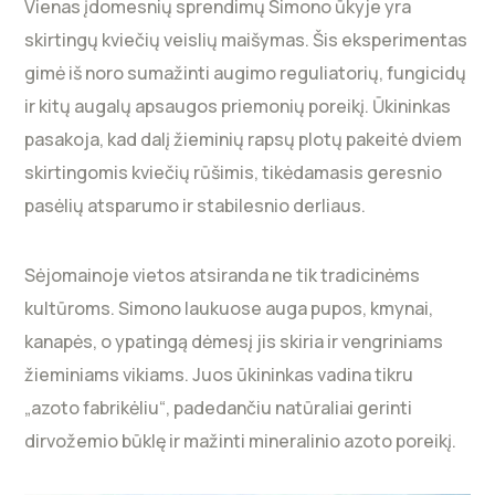
Vienas įdomesnių sprendimų Simono ūkyje yra
skirtingų kviečių veislių maišymas. Šis eksperimentas
gimė iš noro sumažinti augimo reguliatorių, fungicidų
ir kitų augalų apsaugos priemonių poreikį. Ūkininkas
pasakoja, kad dalį žieminių rapsų plotų pakeitė dviem
skirtingomis kviečių rūšimis, tikėdamasis geresnio
pasėlių atsparumo ir stabilesnio derliaus.
Sėjomainoje vietos atsiranda ne tik tradicinėms
kultūroms. Simono laukuose auga pupos, kmynai,
kanapės, o ypatingą dėmesį jis skiria ir vengriniams
žieminiams vikiams. Juos ūkininkas vadina tikru
„azoto fabrikėliu“, padedančiu natūraliai gerinti
dirvožemio būklę ir mažinti mineralinio azoto poreikį.