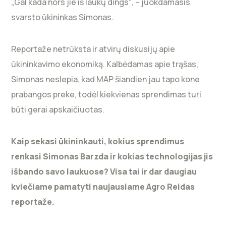
„Gal kada nors jie iš laukų dings“, – juokdamasis
svarsto ūkininkas Simonas.
Reportaže netrūksta ir atvirų diskusijų apie
ūkininkavimo ekonomiką. Kalbėdamas apie trąšas,
Simonas neslepia, kad MAP šiandien jau tapo kone
prabangos preke, todėl kiekvienas sprendimas turi
būti gerai apskaičiuotas.
Kaip sekasi ūkininkauti, kokius sprendimus
renkasi Simonas Barzda ir kokias technologijas jis
išbando savo laukuose? Visa tai ir dar daugiau
kviečiame pamatyti naujausiame Agro Reidas
reportaže.