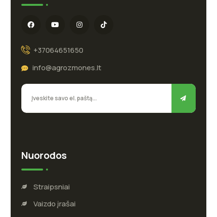
+37064651650
info@agrozmones.lt
Nuorodos
Straipsniai
Vaizdo įrašai