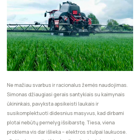
Ne mažiau svarbus ir racionalus žemės naudojimas.
Simonas džiaugiasi gerais santykiais su kaimynais
ūkininkais, pavyksta apsikeisti laukais ir
susikomplektuoti didesnius masyvus, kad dirbami
plotai nebūtų pernelyg išsibarstę. Tiesa, viena
problema vis dar išlieka – elektros stulpai laukuose.