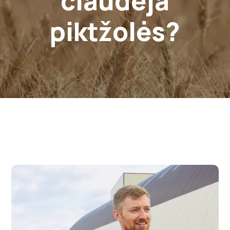
čiaudėja
piktžolės?