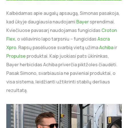
Kalbėdamas apie augalų apsaugą, Simonas pasakoja,
kad ūkyje daugiausia naudojami
Bayer
sprendimai.
Kviečiuose pavasarį naudojamas fungicidas
Croton
Flex
, o vėliavinio lapo tarpsniu – fungicidas
Ascra
Xpro
. Rapsų pasėliuose svarbią vietą užima
Achiba
ir
Propulse
produktai. Kaip juokiasi pats ūkininkas,
Bayer herbicidas Achiba priverčia piktžoles čiaudėti.
Pasak Simono, svarbiausia ne pavieniai produktai, o
visa sistema, leidžianti užtikrinti stabilų derliaus
rezultatą.