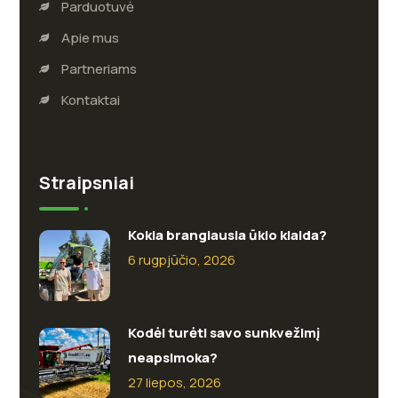
Parduotuvė
Apie mus
Partneriams
Kontaktai
Straipsniai
Kokia brangiausia ūkio klaida?
6 rugpjūčio, 2026
Kodėl turėti savo sunkvežimį
neapsimoka?
27 liepos, 2026