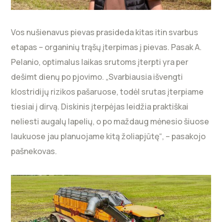
Vos nušienavus pievas prasideda kitas itin svarbus
etapas – organinių trąšų įterpimas į pievas. Pasak A.
Pelanio, optimalus laikas srutoms įterpti yra per
dešimt dienų po pjovimo. „Svarbiausia išvengti
klostridijų rizikos pašaruose, todėl srutas įterpiame
tiesiai į dirvą. Diskinis įterpėjas leidžia praktiškai
neliesti augalų lapelių, o po maždaug mėnesio šiuose
laukuose jau planuojame kitą žoliapjūtę“, – pasakojo
pašnekovas.