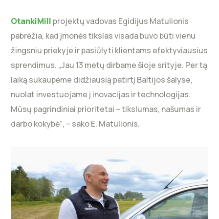
OtankiMill
projektų vadovas Egidijus Matulionis
pabrėžia, kad įmonės tikslas visada buvo būti vienu
žingsniu priekyje ir pasiūlyti klientams efektyviausius
sprendimus. „Jau 13 metų dirbame šioje srityje. Per tą
laiką sukaupėme didžiausią patirtį Baltijos šalyse,
nuolat investuojame į inovacijas ir technologijas.
Mūsų pagrindiniai prioritetai – tikslumas, našumas ir
darbo kokybė“, – sako E. Matulionis.