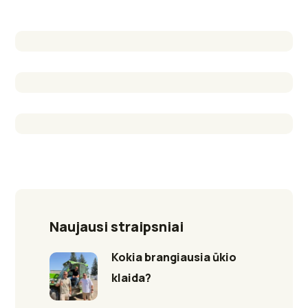
Naujausi straipsniai
Kokia brangiausia ūkio
klaida?