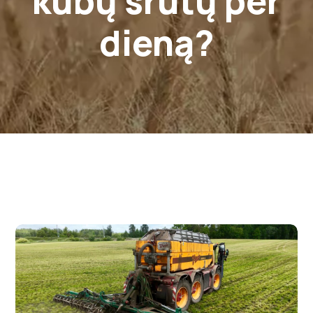
kubų srutų per
dieną?