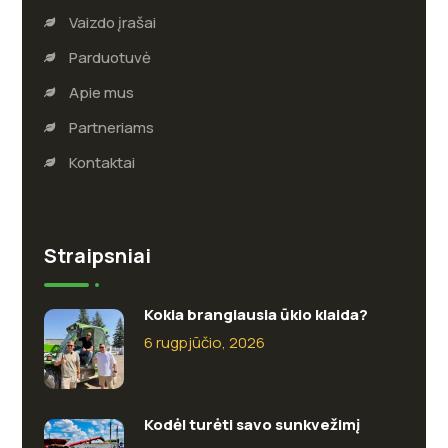
Vaizdo įrašai
Parduotuvė
Apie mus
Partneriams
Kontaktai
Straipsniai
Kokia brangiausia ūkio klaida?
6 rugpjūčio, 2026
Kodėl turėti savo sunkvežimį