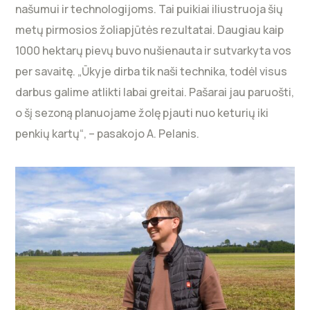
našumui ir technologijoms. Tai puikiai iliustruoja šių
metų pirmosios žoliapjūtės rezultatai. Daugiau kaip
1000 hektarų pievų buvo nušienauta ir sutvarkyta vos
per savaitę. „Ūkyje dirba tik naši technika, todėl visus
darbus galime atlikti labai greitai. Pašarai jau paruošti,
o šį sezoną planuojame žolę pjauti nuo keturių iki
penkių kartų“, – pasakojo A. Pelanis.