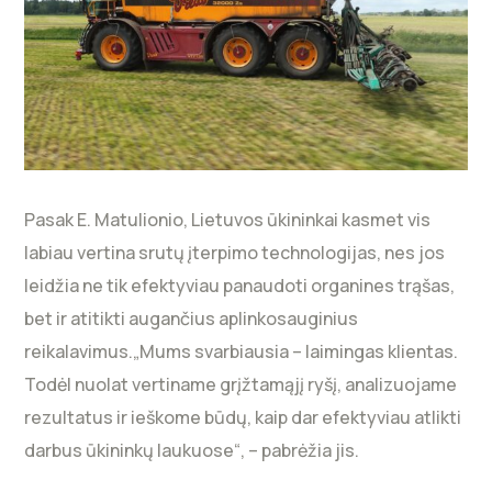
Pasak E. Matulionio, Lietuvos ūkininkai kasmet vis
labiau vertina srutų įterpimo technologijas, nes jos
leidžia ne tik efektyviau panaudoti organines trąšas,
bet ir atitikti augančius aplinkosauginius
reikalavimus.„Mums svarbiausia – laimingas klientas.
Todėl nuolat vertiname grįžtamąjį ryšį, analizuojame
rezultatus ir ieškome būdų, kaip dar efektyviau atlikti
darbus ūkininkų laukuose“, – pabrėžia jis.