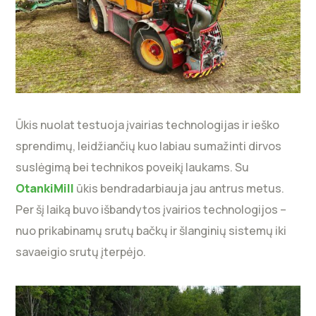
Ūkis nuolat testuoja įvairias technologijas ir ieško
sprendimų, leidžiančių kuo labiau sumažinti dirvos
suslėgimą bei technikos poveikį laukams. Su
OtankiMill
ūkis bendradarbiauja jau antrus metus.
Per šį laiką buvo išbandytos įvairios technologijos –
nuo prikabinamų srutų bačkų ir šlanginių sistemų iki
savaeigio srutų įterpėjo.