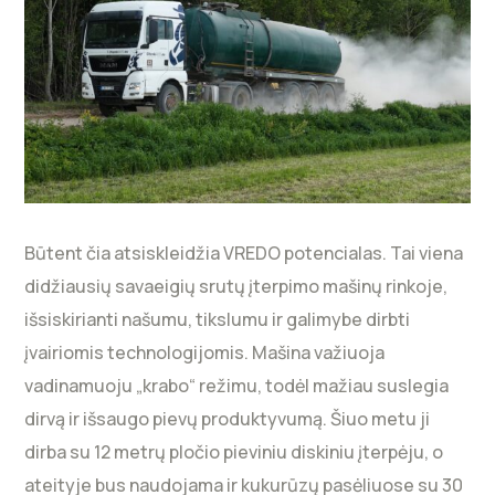
Būtent čia atsiskleidžia VREDO potencialas. Tai viena
didžiausių savaeigių srutų įterpimo mašinų rinkoje,
išsiskirianti našumu, tikslumu ir galimybe dirbti
įvairiomis technologijomis. Mašina važiuoja
vadinamuoju „krabo“ režimu, todėl mažiau suslegia
dirvą ir išsaugo pievų produktyvumą. Šiuo metu ji
dirba su 12 metrų pločio pieviniu diskiniu įterpėju, o
ateityje bus naudojama ir kukurūzų pasėliuose su 30