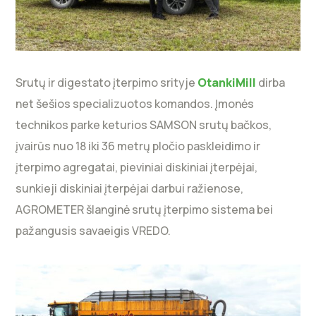
Srutų ir digestato įterpimo srityje
OtankiMill
dirba
net šešios specializuotos komandos. Įmonės
technikos parke keturios SAMSON srutų bačkos,
įvairūs nuo 18 iki 36 metrų pločio paskleidimo ir
įterpimo agregatai, pieviniai diskiniai įterpėjai,
sunkieji diskiniai įterpėjai darbui ražienose,
AGROMETER šlanginė srutų įterpimo sistema bei
pažangusis savaeigis VREDO.