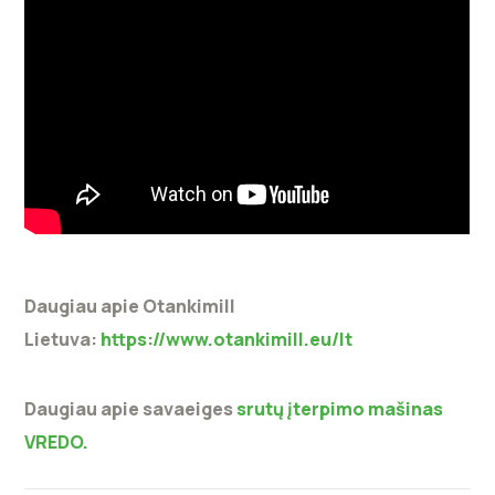
Daugiau apie Otankimill
Lietuva:
https://www.otankimill.eu/lt
Daugiau apie savaeiges
srutų įterpimo mašinas
VREDO.