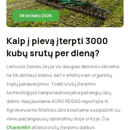
08 birželio 2026
Kaip į pievą įterpti 3000
kubų srutų per dieną?
Lietuvos žemės ūkyje vis daugiau dėmesio skiriama
ne tik derliaus kiekiui, bet ir efektyviam organinių
trąšų panaudojimui. Todėl srutų įterpimo
technologijos tampa neatsiejama pažangių ūkių
dalimi. Naujausiame AGRO REIDAS reportaže iš
Agrokoncerno Ateities ūkio kviečiame susipažinti su
vienu pažangiausių sprendimų šioje srityje. Čia
OtankiMill
atlieka srutų įterpimo darbus