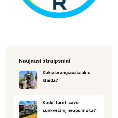
Naujausi straipsniai
Kokia brangiausia ūkio
klaida?
Kodėl turėti savo
sunkvežimį neapsimoka?