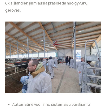
ūkis šiandien pirmiausia prasideda nuo gyvūnų
gerovės.
Automatinė vėdinimo sistema su purškiamu