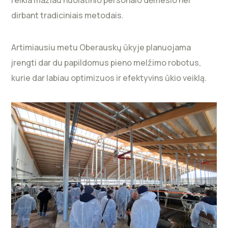
reikia mažiau nuolatinio personalo dėmesio nei
dirbant tradiciniais metodais.
Artimiausiu metu Oberauskų ūkyje planuojama
įrengti dar du papildomus pieno melžimo robotus,
kurie dar labiau optimizuos ir efektyvins ūkio veiklą.