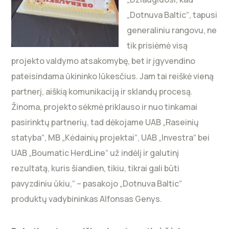
„Dotnuva Baltic“, tapusi
generaliniu rangovu, ne
tik prisiėmė visą
projekto valdymo atsakomybę, bet ir įgyvendino
pateisindama ūkininko lūkesčius. Jam tai reiškė vieną
partnerį, aiškią komunikaciją ir sklandų procesą.
Žinoma, projekto sėkmė priklauso ir nuo tinkamai
pasirinktų partnerių, tad dėkojame UAB „Raseinių
statyba“, MB „Kėdainių projektai“, UAB „Investra“ bei
UAB „Boumatic HerdLine“ už indėlį ir galutinį
rezultatą, kuris šiandien, tikiu, tikrai gali būti
pavyzdiniu ūkiu,“ – pasakojo „Dotnuva Baltic“
produktų vadybininkas Alfonsas Genys.