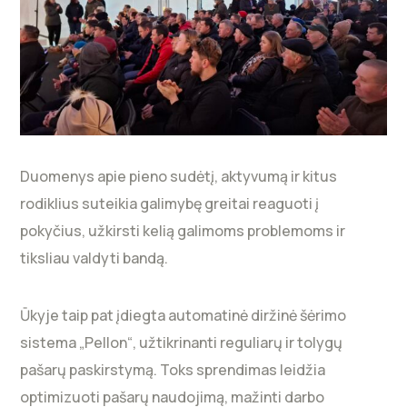
Duomenys apie pieno sudėtį, aktyvumą ir kitus
rodiklius suteikia galimybę greitai reaguoti į
pokyčius, užkirsti kelią galimoms problemoms ir
tiksliau valdyti bandą.
Ūkyje taip pat įdiegta automatinė diržinė šėrimo
sistema „Pellon“, užtikrinanti reguliarų ir tolygų
pašarų paskirstymą. Toks sprendimas leidžia
optimizuoti pašarų naudojimą, mažinti darbo