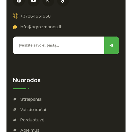
+37064651650
info@agrozmones.lt
Nuorodos
Straipsniai
Vaizdo įrašai
Parduotuvė
Apie mus