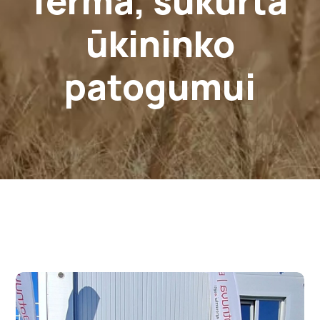
ferma, sukurta
ūkininko
patogumui