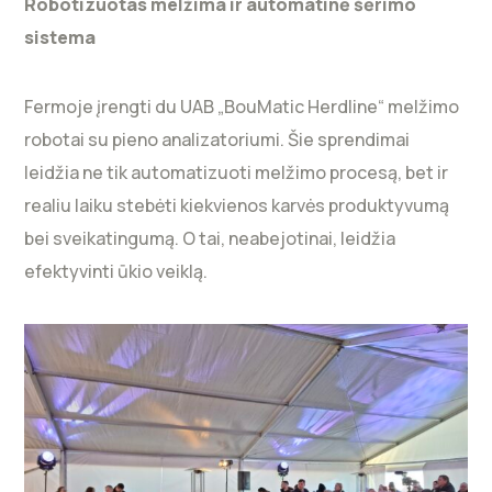
Robotizuotas melžima ir automatinė šėrimo
sistema
Fermoje įrengti du UAB „BouMatic Herdline“ melžimo
robotai su pieno analizatoriumi. Šie sprendimai
leidžia ne tik automatizuoti melžimo procesą, bet ir
realiu laiku stebėti kiekvienos karvės produktyvumą
bei sveikatingumą. O tai, neabejotinai, leidžia
efektyvinti ūkio veiklą.