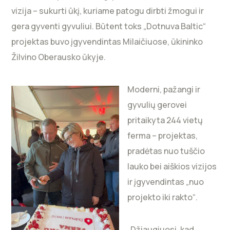
vizija – sukurti ūkį, kuriame patogu dirbti žmogui ir
gera gyventi gyvuliui. Būtent toks „Dotnuva Baltic“
projektas buvo įgyvendintas Milaičiuose, ūkininko
Žilvino Oberausko ūkyje.
Moderni, pažangi ir
gyvulių gerovei
pritaikyta 244 vietų
ferma – projektas,
pradėtas nuo tuščio
lauko bei aiškios vizijos
ir įgyvendintas „nuo
projekto iki rakto“.
„Džiaugiuosi, kad