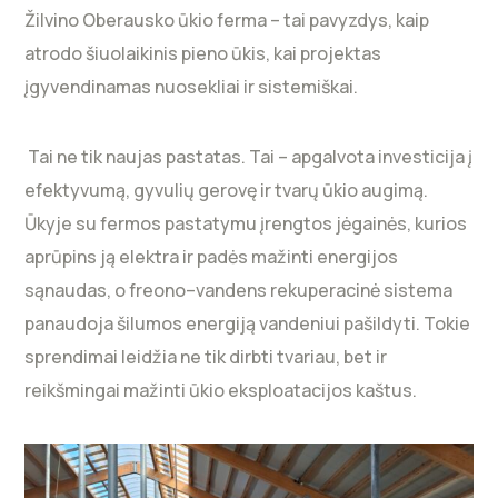
Žilvino Oberausko ūkio ferma – tai pavyzdys, kaip
atrodo šiuolaikinis pieno ūkis, kai projektas
įgyvendinamas nuosekliai ir sistemiškai.
Tai ne tik naujas pastatas. Tai – apgalvota investicija į
efektyvumą, gyvulių gerovę ir tvarų ūkio augimą.
Ūkyje su fermos pastatymu įrengtos jėgainės, kurios
aprūpins ją elektra ir padės mažinti energijos
sąnaudas, o freono–vandens rekuperacinė sistema
panaudoja šilumos energiją vandeniui pašildyti. Tokie
sprendimai leidžia ne tik dirbti tvariau, bet ir
reikšmingai mažinti ūkio eksploatacijos kaštus.