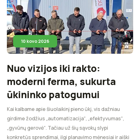
10 kovo 2026
Nuo vizijos iki rakto:
moderni ferma, sukurta
ūkininko patogumui
Kai kalbame apie šiuolaikinį pieno ūkį, vis dažniau
girdime žodžius „automatizacija“, „efektyvumas“,
„gyvūnų gerovė“. Tačiau už šių sąvokų slypi
konkretūs sprendimai, ilgi planavimo mėnesiai ir aiški