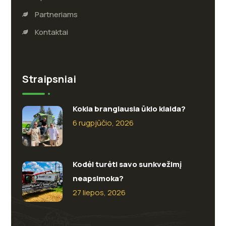
Partneriams
Kontaktai
Straipsniai
Kokia brangiausia ūkio klaida?
6 rugpjūčio, 2026
Kodėl turėti savo sunkvežimį
neapsimoka?
27 liepos, 2026