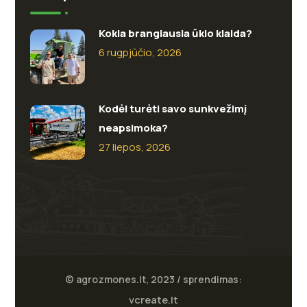
Kokia brangiausia ūkio klaida?
6 rugpjūčio, 2026
Kodėl turėti savo sunkvežimį
neapsimoka?
27 liepos, 2026
© agrozmones.lt, 2023 / sprendimas:
vcreate.lt