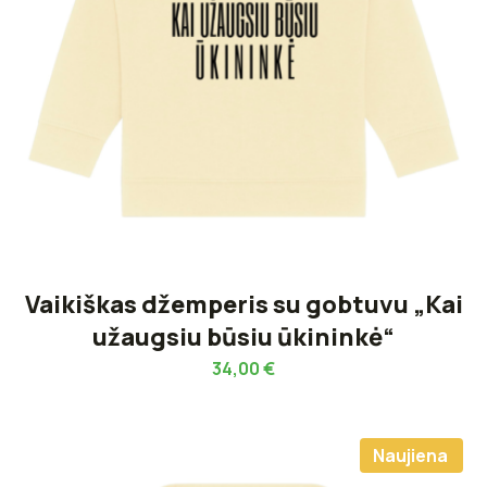
Vaikiškas džemperis su gobtuvu „Kai
užaugsiu būsiu ūkininkė“
34,00
€
Naujiena