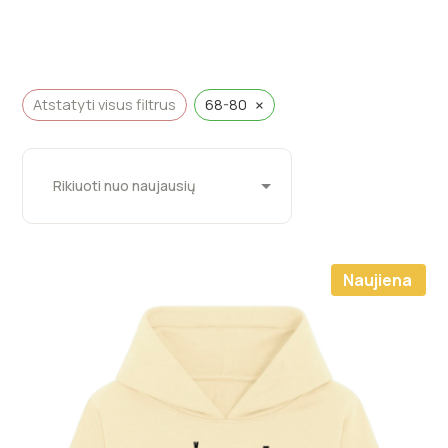
×
Atstatyti visus filtrus
68-80
Naujiena