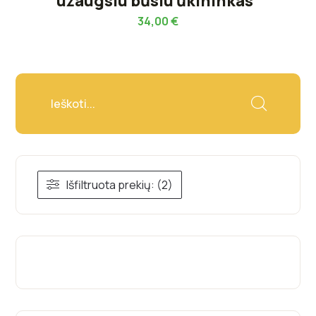
užaugsiu būsiu ūkininkas“
34,00
€
Išfiltruota prekių: (2)