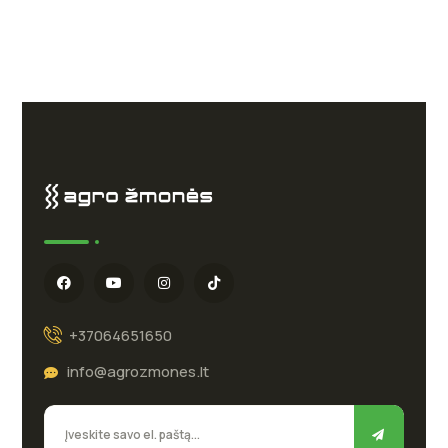
+37064651650
info@agrozmones.lt