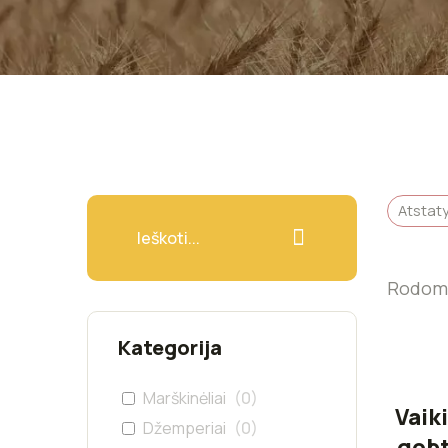
Atstatyt
Rodomi 
Kategorija
Marškinėliai
(
0
)
Vaik
Džemperiai
(
0
)
gobt