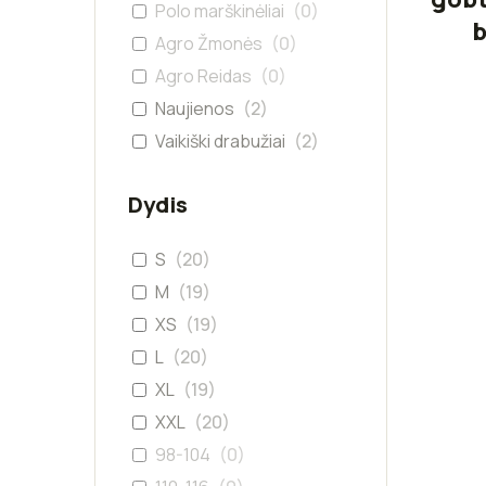
Polo marškinėliai
(
0
)
b
Agro Žmonės
(
0
)
Agro Reidas
(
0
)
Naujienos
(
2
)
Vaikiški drabužiai
(
2
)
Dydis
S
(
20
)
M
(
19
)
XS
(
19
)
L
(
20
)
XL
(
19
)
XXL
(
20
)
98-104
(
0
)