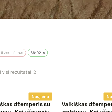
×
i visus filtrus
86-92
visi rezultatai: 2
Naujiena
Na
iškas džemperis su
Vaikiškas džemper
uvu „Kai užaugsiu
gobtuvu „Kai uža