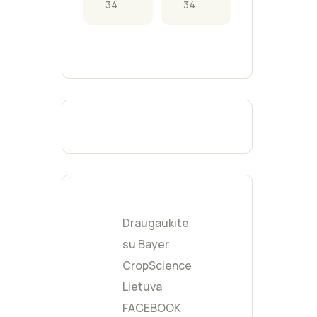
Pilka
(
0
)
Fukcijų
(
0
)
Geltona
(
0
)
Moka
(
0
)
Burgundijos
(
0
)
raudona
Šviesiai pilka
(
0
)
Mėtinė
(
0
)
Kreminė
(
0
)
Gelsva
(
2
)
Draugaukite
Persikinė
(
0
)
su Bayer
CropScience
Lietuva
FACEBOOK