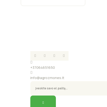
+37064651650
info@agrozmones.lt