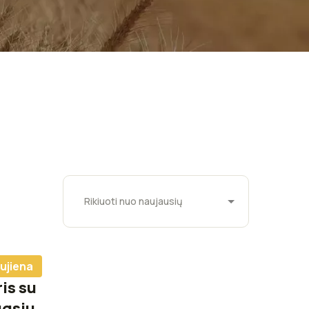
ujiena
is su
ugsiu