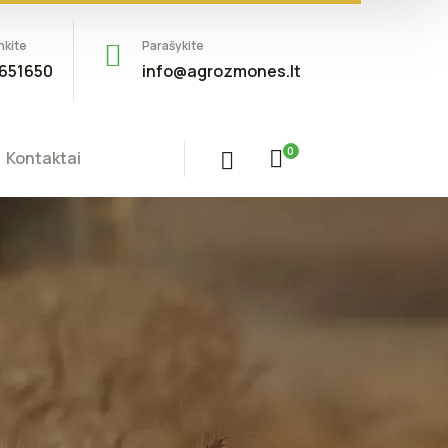
nkite
Parašykite
651650
info@agrozmones.lt
0
Kontaktai