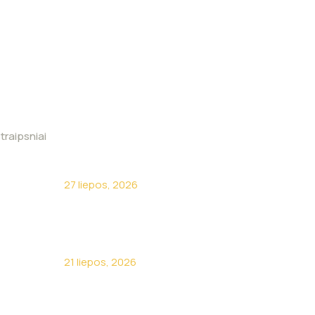
traipsniai
Kodėl turėti savo sunkvežimį
neapsimoka?
27 liepos, 2026
Apie žirnelius kalba visa
Lietuva
21 liepos, 2026