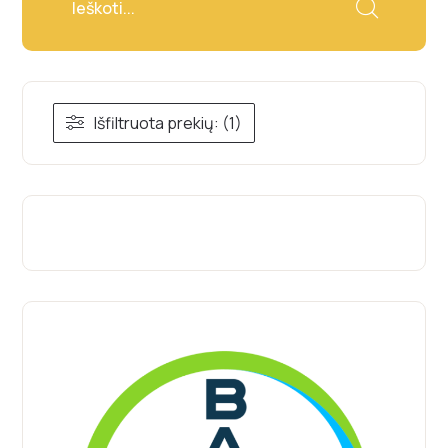
Išfiltruota prekių: (1)