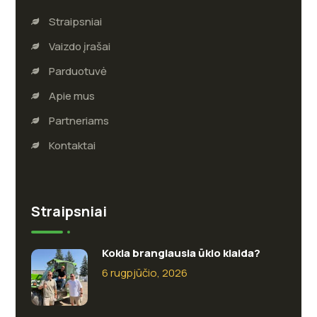
Straipsniai
Vaizdo įrašai
Parduotuvė
Apie mus
Partneriams
Kontaktai
Straipsniai
Kokia brangiausia ūkio klaida?
6 rugpjūčio, 2026