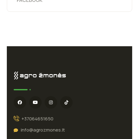
+37064651650
info@agrozmones.lt