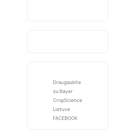
Fukcijų
(
0
)
Geltona
(
0
)
Moka
(
0
)
Burgundijos
(
0
)
raudona
Šviesiai pilka
(
0
)
Mėtinė
(
0
)
Kreminė
(
0
)
Gelsva
(
0
)
Draugaukite
Persikinė
(
0
)
su Bayer
CropScience
Lietuva
FACEBOOK