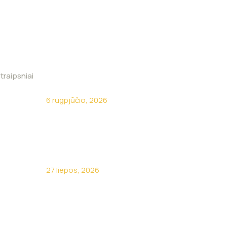
traipsniai
Kokia brangiausia ūkio klaida?
6 rugpjūčio, 2026
Kodėl turėti savo sunkvežimį
neapsimoka?
27 liepos, 2026