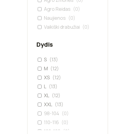
Agro Žmonės
(
0
)
Agro Reidas
(
0
)
Naujienos
(
0
)
Vaikiški drabužiai
(
0
)
Dydis
S
(
13
)
M
(
12
)
XS
(
12
)
L
(
13
)
XL
(
12
)
XXL
(
13
)
98-104
(
0
)
110-116
(
0
)
122-128
(
0
)