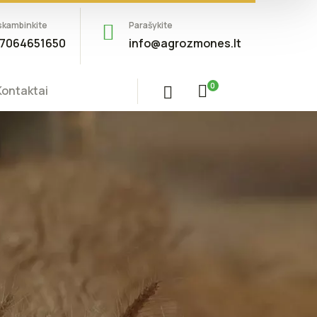
skambinkite
Parašykite
7064651650
info@agrozmones.lt
0
Kontaktai