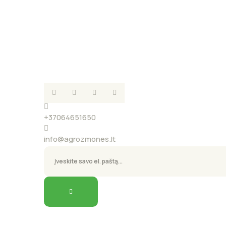
+37064651650
info@agrozmones.lt