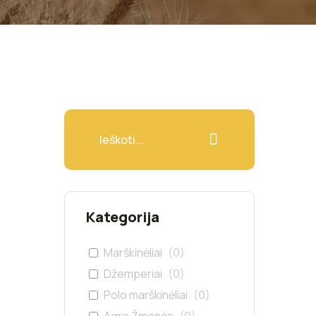
Kategorija
Marškinėliai
(
0
)
Džemperiai
(
0
)
Polo marškinėliai
(
0
)