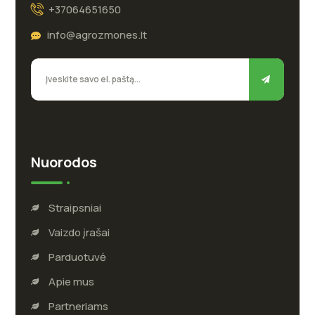
+37064651650
info@agrozmones.lt
Nuorodos
Straipsniai
Vaizdo įrašai
Parduotuvė
Apie mus
Partneriams