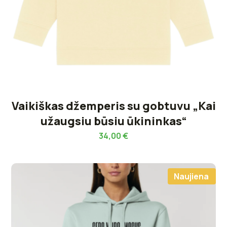
Vaikiškas džemperis su gobtuvu „Kai
užaugsiu būsiu ūkininkas“
34,00
€
Naujiena