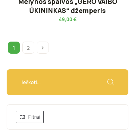
Mėlynos spalvos „GERO VAIBO
ŪKININKAS“ džemperis
49,00
€
1
2
Filtrai