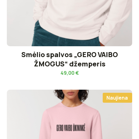
Smėlio spalvos „GERO VAIBO
ŽMOGUS“ džemperis
49,00
€
Naujiena