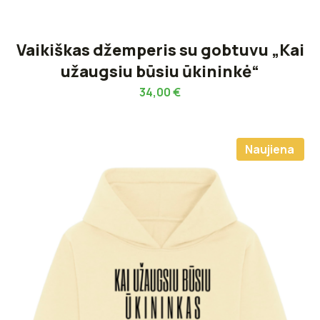
Vaikiškas džemperis su gobtuvu „Kai
užaugsiu būsiu ūkininkė“
34,00
€
Naujiena