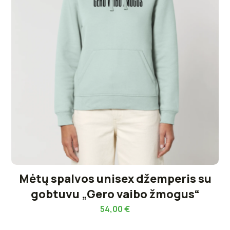
Mėtų spalvos unisex džemperis su
gobtuvu „Gero vaibo žmogus“
54,00
€