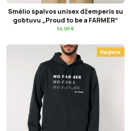
Smėlio spalvos unisex džemperis su
gobtuvu „Proud to be a FARMER“
54,00
€
Naujiena