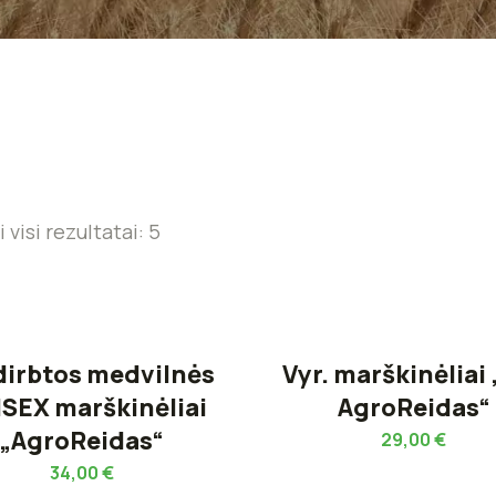
visi rezultatai: 5
dirbtos medvilnės
Vyr. marškinėliai 
SEX marškinėliai
AgroReidas“
„AgroReidas“
29,00
€
34,00
€