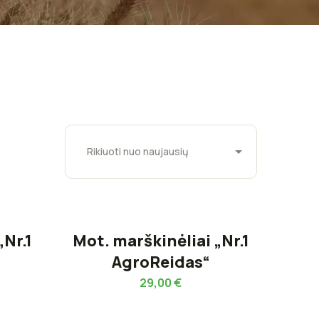
„Nr.1
Mot. marškinėliai „Nr.1
AgroReidas“
29,00
€