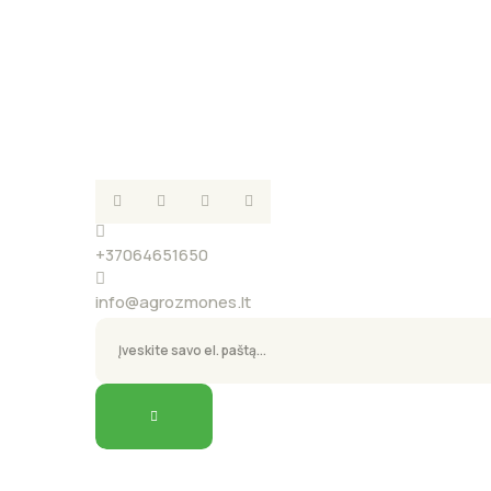
+37064651650
info@agrozmones.lt