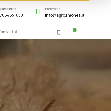
skambinkite
Parašykite
7064651650
info@agrozmones.lt
0
Kontaktai