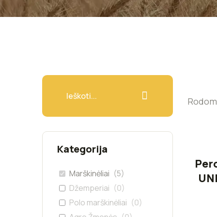
Rodomi 
Kategorija
Per
Marškinėliai
(
5
)
UNI
Džemperiai
(
0
)
Polo marškinėliai
(
0
)