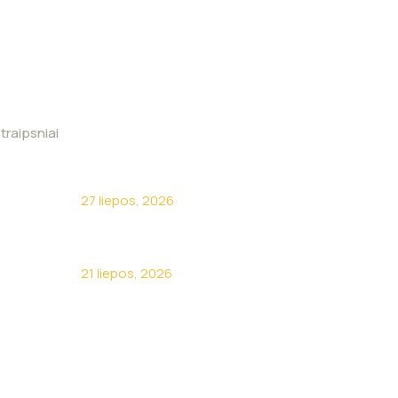
traipsniai
Kodėl turėti savo sunkvežimį
neapsimoka?
27 liepos, 2026
Apie žirnelius kalba visa Lietuva
21 liepos, 2026