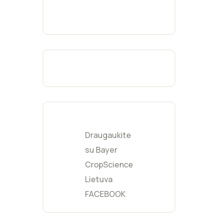
Fukcijų
(
0
)
Geltona
(
0
)
Moka
(
0
)
Burgundijos
(
0
)
raudona
Šviesiai pilka
(
1
)
Mėtinė
(
3
)
Kreminė
(
1
)
Gelsva
(
0
)
Draugaukite
Persikinė
(
0
)
su Bayer
CropScience
Lietuva
FACEBOOK