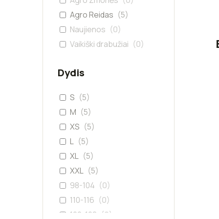
Agro Žmonės
(
0
)
Agro Reidas
(
5
)
Naujienos
(
0
)
Vaikiški drabužiai
(
0
)
Dydis
S
(
5
)
M
(
5
)
XS
(
5
)
L
(
5
)
XL
(
5
)
XXL
(
5
)
98-104
(
0
)
110-116
(
0
)
122-128
(
0
)