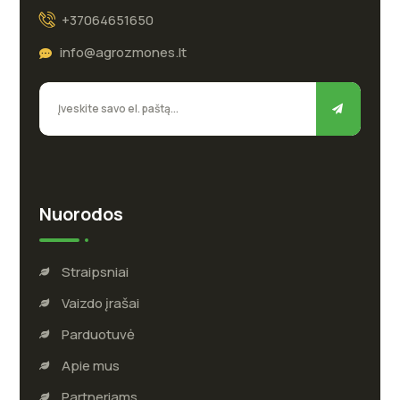
+37064651650
info@agrozmones.lt
Nuorodos
Straipsniai
Vaizdo įrašai
Parduotuvė
Apie mus
Partneriams