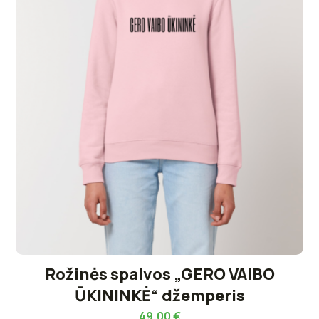
Rožinės spalvos „GERO VAIBO
ŪKININKĖ“ džemperis
49,00
€