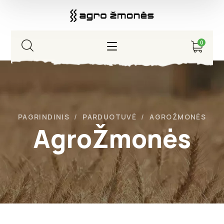
0
PAGRINDINIS
PARDUOTUVĖ
AGROŽMONĖS
AgroŽmonės