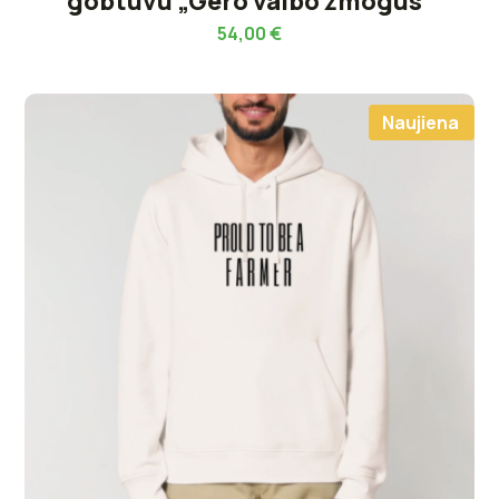
gobtuvu „Gero vaibo žmogus“
54,00
€
Naujiena