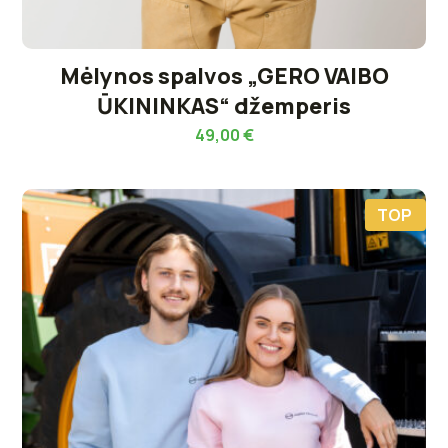
Mėlynos spalvos „GERO VAIBO
ŪKININKAS“ džemperis
49,00
€
TOP