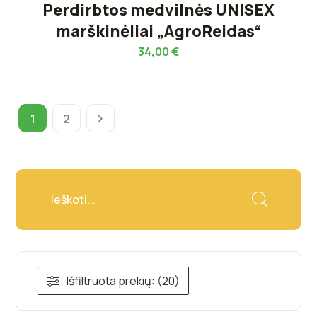
Perdirbtos medvilnės UNISEX
marškinėliai „AgroReidas“
34,00
€
1
2
Išfiltruota prekių: (20)