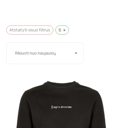
×
Atstatyti visus filtrus
S