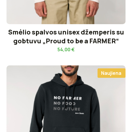
Smėlio spalvos unisex džemperis su
gobtuvu „Proud to be a FARMER“
54,00
€
Naujiena