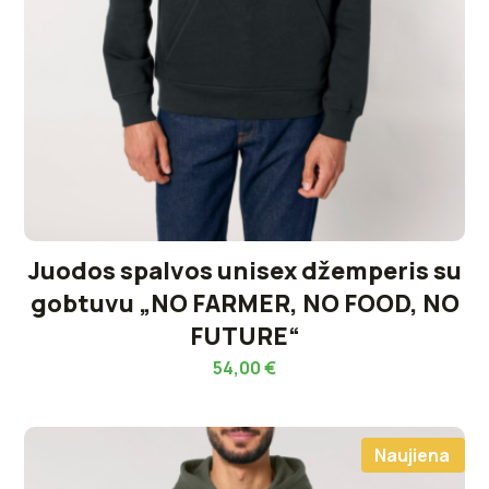
Juodos spalvos unisex džemperis su
gobtuvu „NO FARMER, NO FOOD, NO
FUTURE“
54,00
€
Naujiena