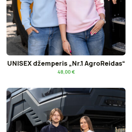
UNISEX džemperis „Nr.1 AgroReidas“
48,00
€