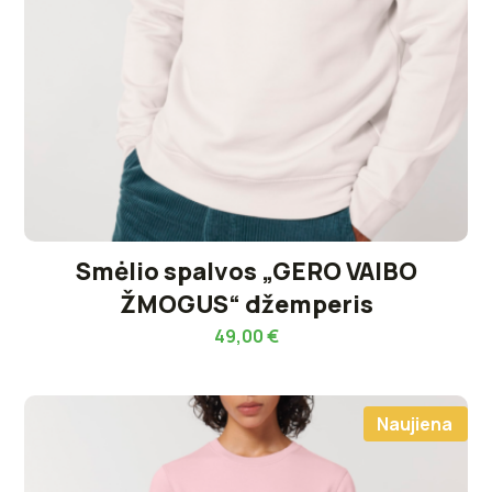
Smėlio spalvos „GERO VAIBO
ŽMOGUS“ džemperis
49,00
€
Naujiena