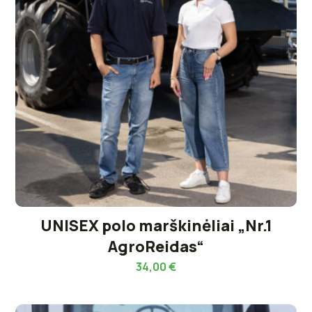
UNISEX polo marškinėliai „Nr.1
AgroReidas“
34,00
€