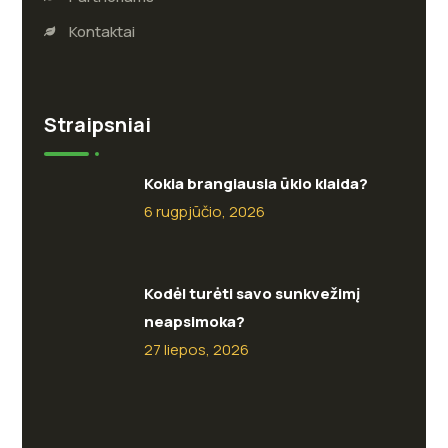
Kontaktai
Straipsniai
Kokia brangiausia ūkio klaida?
6 rugpjūčio, 2026
Kodėl turėti savo sunkvežimį
neapsimoka?
27 liepos, 2026