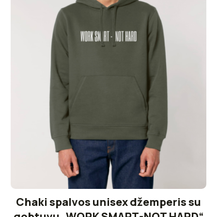
Chaki spalvos unisex džemperis su
gobtuvu „WORK SMART-NOT HARD“