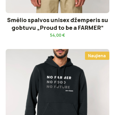
Smėlio spalvos unisex džemperis su
gobtuvu „Proud to be a FARMER“
54,00
€
Naujiena