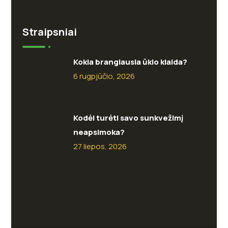
Straipsniai
Kokia brangiausia ūkio klaida?
6 rugpjūčio, 2026
Kodėl turėti savo sunkvežimį
neapsimoka?
27 liepos, 2026