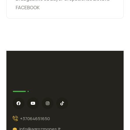
FACEBOOK
+37064651650
info@agrozmones.lt