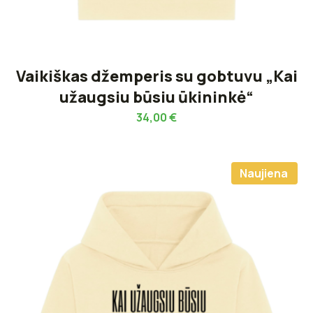
Vaikiškas džemperis su gobtuvu „Kai
užaugsiu būsiu ūkininkė“
34,00
€
Naujiena