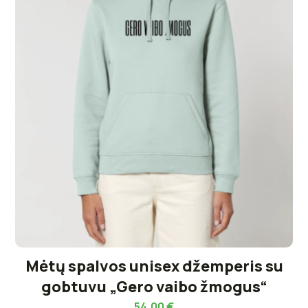
Mėtų spalvos unisex džemperis su
gobtuvu „Gero vaibo žmogus“
54,00
€