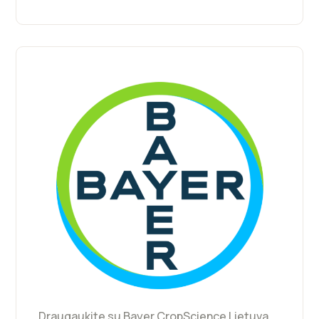
Draugaukite su Bayer CropScience Lietuva