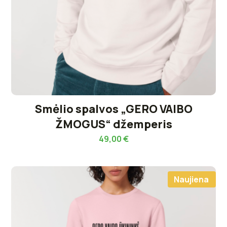
Smėlio spalvos „GERO VAIBO
ŽMOGUS“ džemperis
49,00
€
Naujiena