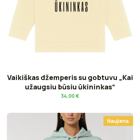
Vaikiškas džemperis su gobtuvu „Kai
užaugsiu būsiu ūkininkas“
34,00
€
Naujiena