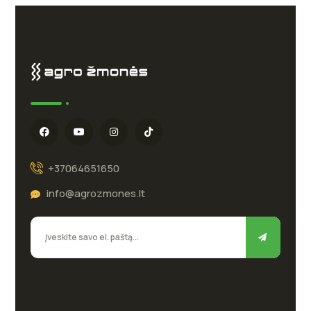
+37064651650
info@agrozmones.lt