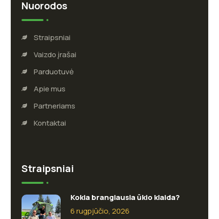
Nuorodos
Straipsniai
Vaizdo įrašai
Parduotuvė
Apie mus
Partneriams
Kontaktai
Straipsniai
Kokia brangiausia ūkio klaida?
6 rugpjūčio, 2026