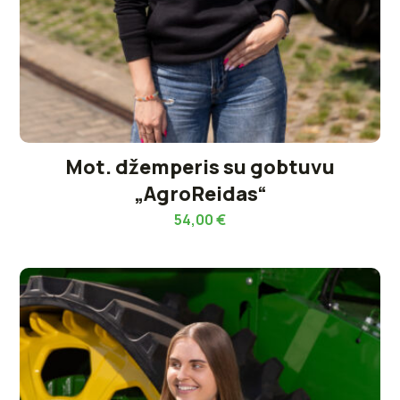
Mot. džemperis su gobtuvu
„AgroReidas“
54,00
€