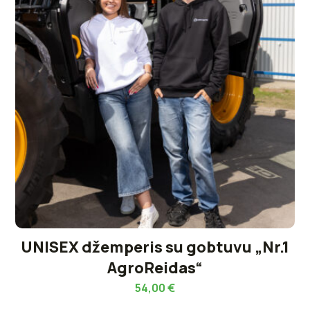
UNISEX džemperis su gobtuvu „Nr.1
AgroReidas“
54,00
€