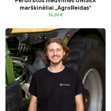
Perdirbtos medvilnės UNISEX
marškinėliai „AgroReidas“
34,00
€